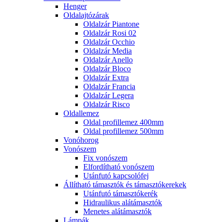
Henger
Oldalajtózárak
Oldalzár Piantone
Oldalzár Rosi 02
Oldalzár Occhio
Oldalzár Media
Oldalzár Anello
Oldalzár Bloco
Oldalzár Extra
Oldalzár Francia
Oldalzár Legera
Oldalzár Risco
Oldallemez
Oldal profillemez 400mm
Oldal profillemez 500mm
Vonóhorog
Vonószem
Fix vonószem
Elfordítható vonószem
Utánfutó kapcsolófej
Állítható támasztók és támasztókerekek
Utánfutó támasztókerék
Hidraulikus alátámasztók
Menetes alátámasztók
Lámpák