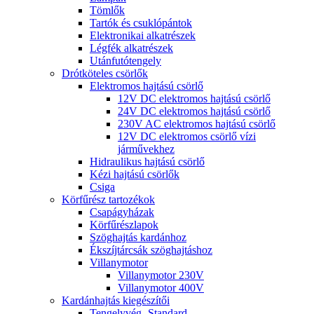
Tömlők
Tartók és csuklópántok
Elektronikai alkatrészek
Légfék alkatrészek
Utánfutótengely
Drótköteles csörlők
Elektromos hajtású csörlő
12V DC elektromos hajtású csörlő
24V DC elektromos hajtású csörlő
230V AC elektromos hajtású csörlő
12V DC elektromos csörlő vízi
járművekhez
Hidraulikus hajtású csörlő
Kézi hajtású csörlők
Csiga
Körfűrész tartozékok
Csapágyházak
Körfűrészlapok
Szöghajtás kardánhoz
Ékszíjtárcsák szöghajtáshoz
Villanymotor
Villanymotor 230V
Villanymotor 400V
Kardánhajtás kiegészítői
Tengelyvég- Standard