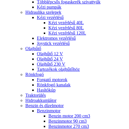
Többlépcsős fogaskerék szivattyúk
Kézi pumpák
Hidraulika szelepek
Kézi vezérlésű
Kézi vezérlésű 40L
Kézi vezérlésű 80L
Kézi vezérlésű 120L
Elektromos vezérlésű
Joystick vezérlésű
Olajhűtő
Olajhűtő 12 V
Olajhűtő 24 V
Olajhűtő 230 V
Tartozékok olajhűtőhöz
Rönkfogó
Forgató motorok
Rönkfogó kanalak
Hasítókúp
Traktorülés
Hidroakkumlátor
Benzin és dízelmotor
Benzinmotor
Benzin motor 200 cm3
Benzinmotor 90 cm3
Benzinmotor 270 cm3