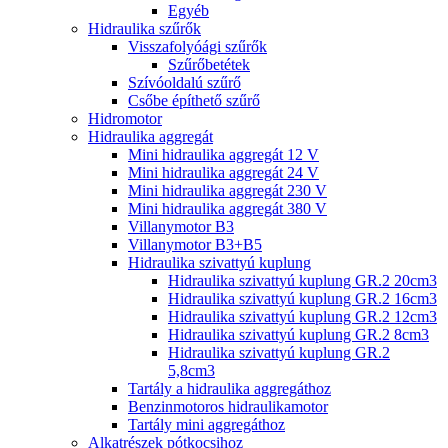
Egyéb
Hidraulika szűrők
Visszafolyóági szűrők
Szűrőbetétek
Szívóoldalú szűrő
Csőbe építhető szűrő
Hidromotor
Hidraulika aggregát
Mini hidraulika aggregát 12 V
Mini hidraulika aggregát 24 V
Mini hidraulika aggregát 230 V
Mini hidraulika aggregát 380 V
Villanymotor B3
Villanymotor B3+B5
Hidraulika szivattyú kuplung
Hidraulika szivattyú kuplung GR.2 20cm3
Hidraulika szivattyú kuplung GR.2 16cm3
Hidraulika szivattyú kuplung GR.2 12cm3
Hidraulika szivattyú kuplung GR.2 8cm3
Hidraulika szivattyú kuplung GR.2
5,8cm3
Tartály a hidraulika aggregáthoz
Benzinmotoros hidraulikamotor
Tartály mini aggregáthoz
Alkatrészek pótkocsihoz