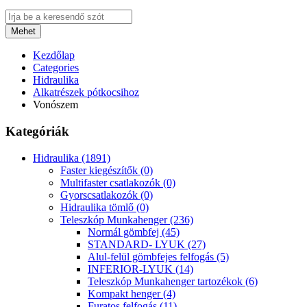
Mehet
Kezdőlap
Categories
Hidraulika
Alkatrészek pótkocsihoz
Vonószem
Kategóriák
Hidraulika (1891)
Faster kiegészítők (0)
Multifaster csatlakozók (0)
Gyorscsatlakozók (0)
Hidraulika tömlő (0)
Teleszkóp Munkahenger (236)
Normál gömbfej (45)
STANDARD- LYUK (27)
Alul-felül gömbfejes felfogás (5)
INFERIOR-LYUK (14)
Teleszkóp Munkahenger tartozékok (6)
Kompakt henger (4)
Furatos felfogás (11)