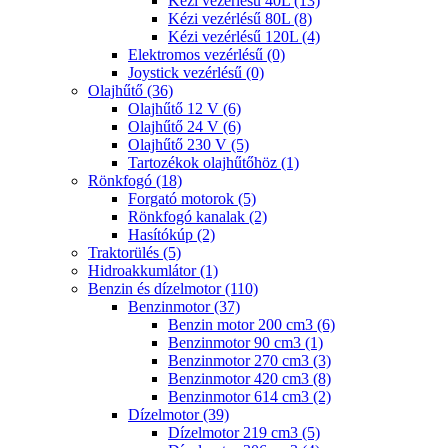
Kézi vezérlésű 40L (13)
Kézi vezérlésű 80L (8)
Kézi vezérlésű 120L (4)
Elektromos vezérlésű (0)
Joystick vezérlésű (0)
Olajhűtő (36)
Olajhűtő 12 V (6)
Olajhűtő 24 V (6)
Olajhűtő 230 V (5)
Tartozékok olajhűtőhöz (1)
Rönkfogó (18)
Forgató motorok (5)
Rönkfogó kanalak (2)
Hasítókúp (2)
Traktorülés (5)
Hidroakkumlátor (1)
Benzin és dízelmotor (110)
Benzinmotor (37)
Benzin motor 200 cm3 (6)
Benzinmotor 90 cm3 (1)
Benzinmotor 270 cm3 (3)
Benzinmotor 420 cm3 (8)
Benzinmotor 614 cm3 (2)
Dízelmotor (39)
Dízelmotor 219 cm3 (5)