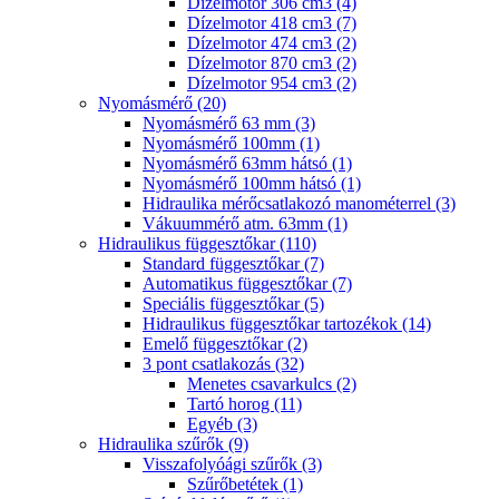
Dízelmotor 306 cm3 (4)
Dízelmotor 418 cm3 (7)
Dízelmotor 474 cm3 (2)
Dízelmotor 870 cm3 (2)
Dízelmotor 954 cm3 (2)
Nyomásmérő (20)
Nyomásmérő 63 mm (3)
Nyomásmérő 100mm (1)
Nyomásmérő 63mm hátsó (1)
Nyomásmérő 100mm hátsó (1)
Hidraulika mérőcsatlakozó manométerrel (3)
Vákuummérő atm. 63mm (1)
Hidraulikus függesztőkar (110)
Standard függesztőkar (7)
Automatikus függesztőkar (7)
Speciális függesztőkar (5)
Hidraulikus függesztőkar tartozékok (14)
Emelő függesztőkar (2)
3 pont csatlakozás (32)
Menetes csavarkulcs (2)
Tartó horog (11)
Egyéb (3)
Hidraulika szűrők (9)
Visszafolyóági szűrők (3)
Szűrőbetétek (1)