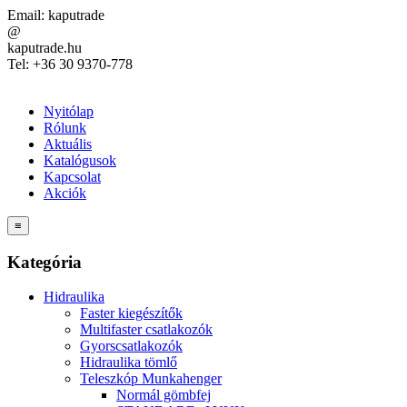
Email:
kaputrade
@
kaputrade.hu
Tel:
+36 30 9370-778
Nyitólap
Rólunk
Aktuális
Katalógusok
Kapcsolat
Akciók
≡
Kategória
Hidraulika
Faster kiegészítők
Multifaster csatlakozók
Gyorscsatlakozók
Hidraulika tömlő
Teleszkóp Munkahenger
Normál gömbfej