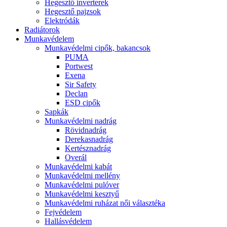
Hegesztő inverterek
Hegesztő pajzsok
Elektródák
Radiátorok
Munkavédelem
Munkavédelmi cipők, bakancsok
PUMA
Portwest
Exena
Sir Safety
Declan
ESD cipők
Sapkák
Munkavédelmi nadrág
Rövidnadrág
Derekasnadrág
Kertésznadrág
Overál
Munkavédelmi kabát
Munkavédelmi mellény
Munkavédelmi pulóver
Munkavédelmi kesztyű
Munkavédelmi ruházat női választéka
Fejvédelem
Hallásvédelem