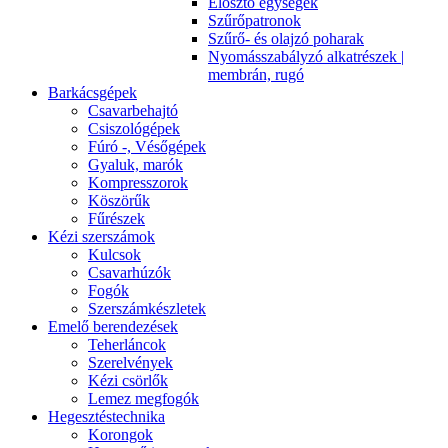
Elosztó egységek
Szűrőpatronok
Szűrő- és olajzó poharak
Nyomásszabályzó alkatrészek |
membrán, rugó
Barkácsgépek
Csavarbehajtó
Csiszológépek
Fúró -, Vésőgépek
Gyaluk, marók
Kompresszorok
Köszörűk
Fűrészek
Kézi szerszámok
Kulcsok
Csavarhúzók
Fogók
Szerszámkészletek
Emelő berendezések
Teherláncok
Szerelvények
Kézi csörlők
Lemez megfogók
Hegesztéstechnika
Korongok