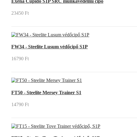
Exena Cupido S1P SRC munkavédelmi cipő
23450 Ft
FW34 - Steelite Lusum védőcipő S1P
16790 Ft
FT50 - Steelite Mersey Trainer S1
14790 Ft