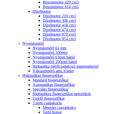
Benzinmotor 420 cm3
Benzinmotor 614 cm3
Dízelmotor
Dízelmotor 219 cm3
Dízelmotor 306 cm3
Dízelmotor 418 cm3
Dízelmotor 474 cm3
Dízelmotor 870 cm3
Dízelmotor 954 cm3
Nyomásmérő
Nyomásmérő 63 mm
Nyomásmérő 100mm
Nyomásmérő 63mm hátsó
Nyomásmérő 100mm hátsó
Hidraulika mérőcsatlakozó manométerrel
Vákuummérő atm. 63mm
Hidraulikus függesztőkar
Standard függesztőkar
Automatikus függesztőkar
Speciális függesztőkar
Hidraulikus függesztőkar tartozékok
Emelő függesztőkar
3 pont csatlakozás
Menetes csavarkulcs
Tartó horog