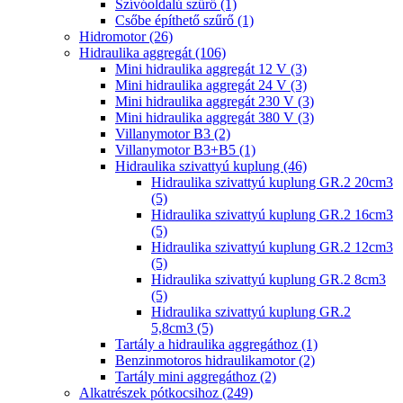
Szívóoldalú szűrő (1)
Csőbe építhető szűrő (1)
Hidromotor (26)
Hidraulika aggregát (106)
Mini hidraulika aggregát 12 V (3)
Mini hidraulika aggregát 24 V (3)
Mini hidraulika aggregát 230 V (3)
Mini hidraulika aggregát 380 V (3)
Villanymotor B3 (2)
Villanymotor B3+B5 (1)
Hidraulika szivattyú kuplung (46)
Hidraulika szivattyú kuplung GR.2 20cm3
(5)
Hidraulika szivattyú kuplung GR.2 16cm3
(5)
Hidraulika szivattyú kuplung GR.2 12cm3
(5)
Hidraulika szivattyú kuplung GR.2 8cm3
(5)
Hidraulika szivattyú kuplung GR.2
5,8cm3 (5)
Tartály a hidraulika aggregáthoz (1)
Benzinmotoros hidraulikamotor (2)
Tartály mini aggregáthoz (2)
Alkatrészek pótkocsihoz (249)