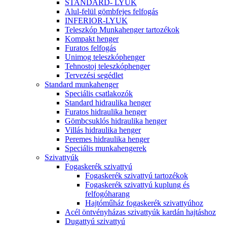
STANDARD- LYUK
Alul-felül gömbfejes felfogás
INFERIOR-LYUK
Teleszkóp Munkahenger tartozékok
Kompakt henger
Furatos felfogás
Unimog teleszkóphenger
Tehnostoj teleszkóphenger
Tervezési segédlet
Standard munkahenger
Speciális csatlakozók
Standard hidraulika henger
Furatos hidraulika henger
Gömbcsuklós hidraulika henger
Villás hidraulika henger
Peremes hidraulika henger
Speciális munkahengerek
Szivattyúk
Fogaskerék szivattyú
Fogaskerék szivattyú tartozékok
Fogaskerék szivattyú kuplung és
felfogóharang
Hajtóműház fogaskerék szivattyúhoz
Acél öntvényházas szivattyúk kardán hajtáshoz
Dugattyú szivattyú