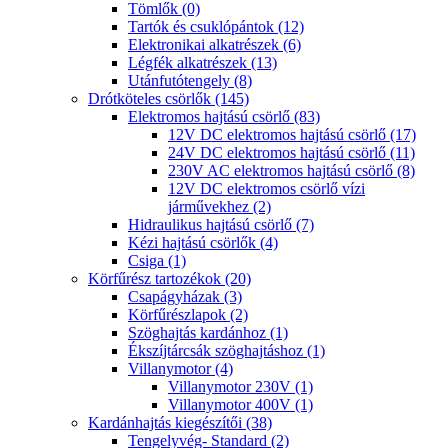
Tömlők (0)
Tartók és csuklópántok (12)
Elektronikai alkatrészek (6)
Légfék alkatrészek (13)
Utánfutótengely (8)
Drótköteles csörlők (145)
Elektromos hajtású csörlő (83)
12V DC elektromos hajtású csörlő (17)
24V DC elektromos hajtású csörlő (11)
230V AC elektromos hajtású csörlő (8)
12V DC elektromos csörlő vízi
járművekhez (2)
Hidraulikus hajtású csörlő (7)
Kézi hajtású csörlők (4)
Csiga (1)
Körfűrész tartozékok (20)
Csapágyházak (3)
Körfűrészlapok (2)
Szöghajtás kardánhoz (1)
Ékszíjtárcsák szöghajtáshoz (1)
Villanymotor (4)
Villanymotor 230V (1)
Villanymotor 400V (1)
Kardánhajtás kiegészítői (38)
Tengelyvég- Standard (2)