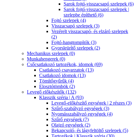
Sarok fojtó-visszacsapó szelepek (6)
Sarok fojtó-visszacsapó szelepek |
szelepbe építhető (6)
Fojtó szelepek (4)
Visszacsapó szelepek (3)
Vezérelt visszacsapó- és elzáró szelepek
(2)
Fojtó-hangtompítók (3)
Gyorsleürítő szelepek (2)
Mechanikus szelepek (0)
Munkahengerek (0)
Csőcsatlakozó tartozékok, idomok (69)
Csatlakozó csavarzatok (13)
Csatlakozó idomok (13)
Tömítőgyűrűk (4)
Elosztótömbök (2)
Levegő előkészítők (132)
Klasszik széria | A (93)
Levegő-előkészítő egységek | 2 részes (3)
Szűrő-szabályzó egységek (3)
Nyomásszabályzó egységek (4)
Szűrő egységek (7)
Olajzó egységek (2)
Bekapcsoló- és lágyfeltöltő szelepek (5)
Tartozékok | Klasszik széria (30)