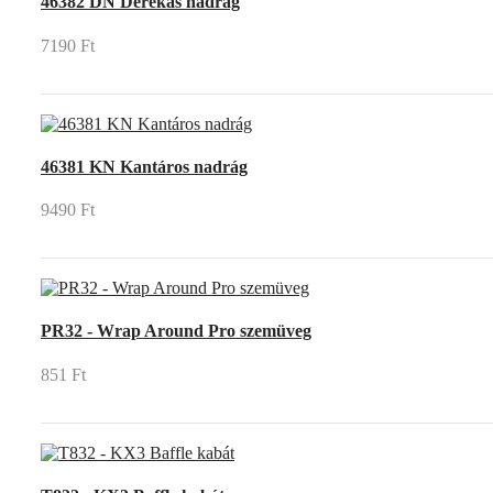
46382 DN Derekas nadrág
7190 Ft
46381 KN Kantáros nadrág
9490 Ft
PR32 - Wrap Around Pro szemüveg
851 Ft