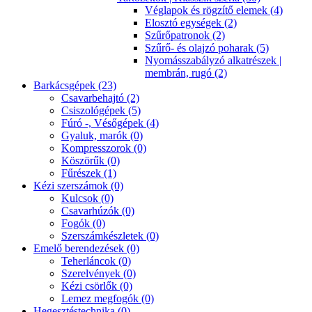
Véglapok és rögzítő elemek (4)
Elosztó egységek (2)
Szűrőpatronok (2)
Szűrő- és olajzó poharak (5)
Nyomásszabályzó alkatrészek |
membrán, rugó (2)
Barkácsgépek (23)
Csavarbehajtó (2)
Csiszológépek (5)
Fúró -, Vésőgépek (4)
Gyaluk, marók (0)
Kompresszorok (0)
Köszörűk (0)
Fűrészek (1)
Kézi szerszámok (0)
Kulcsok (0)
Csavarhúzók (0)
Fogók (0)
Szerszámkészletek (0)
Emelő berendezések (0)
Teherláncok (0)
Szerelvények (0)
Kézi csörlők (0)
Lemez megfogók (0)
Hegesztéstechnika (0)