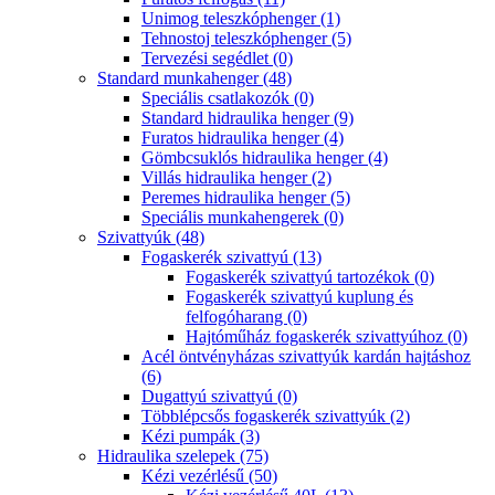
Unimog teleszkóphenger (1)
Tehnostoj teleszkóphenger (5)
Tervezési segédlet (0)
Standard munkahenger (48)
Speciális csatlakozók (0)
Standard hidraulika henger (9)
Furatos hidraulika henger (4)
Gömbcsuklós hidraulika henger (4)
Villás hidraulika henger (2)
Peremes hidraulika henger (5)
Speciális munkahengerek (0)
Szivattyúk (48)
Fogaskerék szivattyú (13)
Fogaskerék szivattyú tartozékok (0)
Fogaskerék szivattyú kuplung és
felfogóharang (0)
Hajtóműház fogaskerék szivattyúhoz (0)
Acél öntvényházas szivattyúk kardán hajtáshoz
(6)
Dugattyú szivattyú (0)
Többlépcsős fogaskerék szivattyúk (2)
Kézi pumpák (3)
Hidraulika szelepek (75)
Kézi vezérlésű (50)