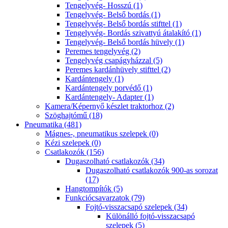
Tengelyvég- Hosszú (1)
Tengelyvég- Belső bordás (1)
Tengelyvég- Belső bordás stifttel (1)
Tengelyvég- Bordás szivattyú átalakító (1)
Tengelyvég- Belső bordás hüvely (1)
Peremes tengelyvég (2)
Tengelyvég csapágyházzal (5)
Peremes kardánhüvely stifttel (2)
Kardántengely (1)
Kardántengely porvédő (1)
Kardántengely- Adapter (1)
Kamera/Képernyő készlet traktorhoz (2)
Szöghajtómű (18)
Pneumatika (481)
Mágnes-, pneumatikus szelepek (0)
Kézi szelepek (0)
Csatlakozók (156)
Dugaszolható csatlakozók (34)
Dugaszolható csatlakozók 900-as sorozat
(17)
Hangtompítók (5)
Funkciócsavarzatok (79)
Fojtó-visszacsapó szelepek (34)
Különálló fojtó-visszacsapó
szelepek (5)