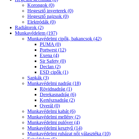
Korongok (0)
Hegesztő inverterek (0)
Hegesztő pajzsok (0)
Elektródák (0)
Radiátorok (2)
Munkavédelem (197)
Munkavédelmi cipők, bakancsok (42)
PUMA (0)
Portwest (12)
Exena (4)
Sir Safety (0)
Declan (2)
ESD cipők (1)
Sapkák (3)
Munkavédelmi nadrág (18)
Rövidnadrág (1)
Derekasnadrág (6)
Kertésznadrág (2)
Overál (0)
Munkavédelmi kabát (6)
Munkavédelmi mellény (2)
Munkavédelmi pulóver (4)
Munkavédelmi kesztyű (14)
Munkavédelmi ruházat női választéka (10)