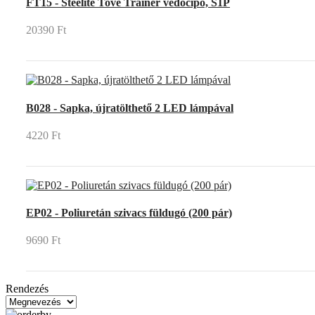
FT15 - Steelite Tove Trainer védőcipő, S1P
20390 Ft
B028 - Sapka, újratölthető 2 LED lámpával
4220 Ft
EP02 - Poliuretán szivacs füldugó (200 pár)
9690 Ft
Rendezés