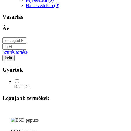
Fejvédelem (5)
Hallásvédelem (9)
Vásárlás
Ár
Szürés törlése
Gyártók
Rosi Teh
Legújabb termékek
UP
TOGGLE
DOWN