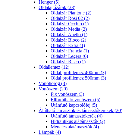
Henger (5)
Oldalajtózárak (38)
Oldalzár Piantone (2)
Oldalzár Rosi 02 (2)
Oldalzár Occhio (1)
Oldalzár Media (2)
Oldalzár Anello (1)
Oldalzár Bloco (2)
Oldalzár Extra (1)
Oldalzár Francia (1)
Oldalzár Legera (6)
Oldalzár Risco (1)
Oldallemez (12)
Oldal profillemez 400mm (3)
Oldal profillemez 500mm (3)
Vonóhorog (3)
Vonószem (29)
Fix vonószem (3)
Elfordítható vonószem (5)
Utánfutó kapcsolófej (5)
Állítható támasztók és támasztókerekek (20)
Utánfutó támasztókerék (4)
Hidraulikus alátámasztók (2)
Menetes alátámasztók (4)
Lámpák (4)