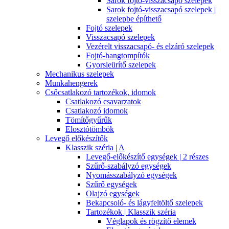
Sarok fojtó-visszacsapó szelepek
Sarok fojtó-visszacsapó szelepek |
szelepbe építhető
Fojtó szelepek
Visszacsapó szelepek
Vezérelt visszacsapó- és elzáró szelepek
Fojtó-hangtompítók
Gyorsleürítő szelepek
Mechanikus szelepek
Munkahengerek
Csőcsatlakozó tartozékok, idomok
Csatlakozó csavarzatok
Csatlakozó idomok
Tömítőgyűrűk
Elosztótömbök
Levegő előkészítők
Klasszik széria | A
Levegő-előkészítő egységek | 2 részes
Szűrő-szabályzó egységek
Nyomásszabályzó egységek
Szűrő egységek
Olajzó egységek
Bekapcsoló- és lágyfeltöltő szelepek
Tartozékok | Klasszik széria
Véglapok és rögzítő elemek