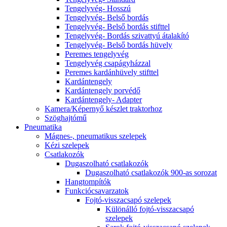
Tengelyvég- Hosszú
Tengelyvég- Belső bordás
Tengelyvég- Belső bordás stifttel
Tengelyvég- Bordás szivattyú átalakító
Tengelyvég- Belső bordás hüvely
Peremes tengelyvég
Tengelyvég csapágyházzal
Peremes kardánhüvely stifttel
Kardántengely
Kardántengely porvédő
Kardántengely- Adapter
Kamera/Képernyő készlet traktorhoz
Szöghajtómű
Pneumatika
Mágnes-, pneumatikus szelepek
Kézi szelepek
Csatlakozók
Dugaszolható csatlakozók
Dugaszolható csatlakozók 900-as sorozat
Hangtompítók
Funkciócsavarzatok
Fojtó-visszacsapó szelepek
Különálló fojtó-visszacsapó
szelepek