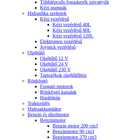
Többlépcsős fogaskerék szivattyúk
Kézi pumpák
Hidraulika szelepek
Kézi vezérlésű
Kézi vezérlésű 40L
Kézi vezérlésű 80L
Kézi vezérlésű 120L
Elektromos vezérlésű
Joystick vezérlésű
Olajhűtő
Olajhűtő 12 V
Olajhűtő 24 V
Olajhűtő 230 V
Tartozékok olajhűtőhöz
Rönkfogó
Forgató motorok
Rönkfogó kanalak
Hasítókúp
Traktorülés
Hidroakkumlátor
Benzin és dízelmotor
Benzinmotor
Benzin motor 200 cm3
Benzinmotor 90 cm3
Benzinmotor 270 cm3