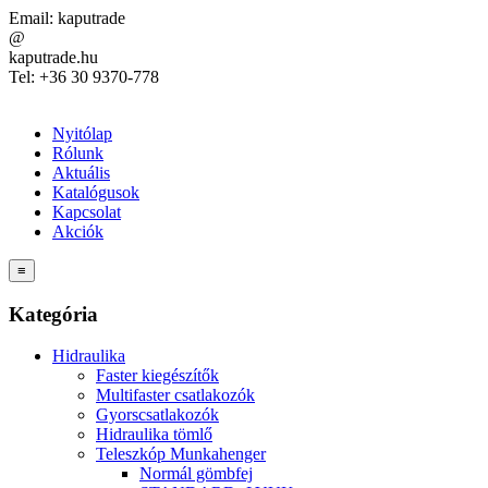
Email:
kaputrade
@
kaputrade.hu
Tel:
+36 30 9370-778
Nyitólap
Rólunk
Aktuális
Katalógusok
Kapcsolat
Akciók
≡
Kategória
Hidraulika
Faster kiegészítők
Multifaster csatlakozók
Gyorscsatlakozók
Hidraulika tömlő
Teleszkóp Munkahenger
Normál gömbfej