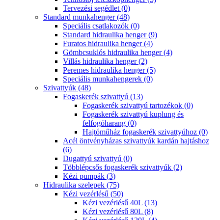
Tervezési segédlet (0)
Standard munkahenger (48)
Speciális csatlakozók (0)
Standard hidraulika henger (9)
Furatos hidraulika henger (4)
Gömbcsuklós hidraulika henger (4)
Villás hidraulika henger (2)
Peremes hidraulika henger (5)
Speciális munkahengerek (0)
Szivattyúk (48)
Fogaskerék szivattyú (13)
Fogaskerék szivattyú tartozékok (0)
Fogaskerék szivattyú kuplung és
felfogóharang (0)
Hajtóműház fogaskerék szivattyúhoz (0)
Acél öntvényházas szivattyúk kardán hajtáshoz
(6)
Dugattyú szivattyú (0)
Többlépcsős fogaskerék szivattyúk (2)
Kézi pumpák (3)
Hidraulika szelepek (75)
Kézi vezérlésű (50)
Kézi vezérlésű 40L (13)
Kézi vezérlésű 80L (8)