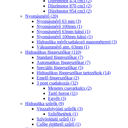
Dízelmotor 474 cm3 (2)
Dízelmotor 870 cm3 (2)
Dízelmotor 954 cm3 (2)
Nyomásmérő (20)
Nyomásmérő 63 mm (3)
Nyomásmérő 100mm (1)
Nyomásmérő 63mm hátsó (1)
Nyomásmérő 100mm hátsó (1)
Hidraulika mérőcsatlakozó manométerrel (3)
Vákuummérő atm. 63mm (1)
Hidraulikus függesztőkar (110)
Standard függesztőkar (7)
Automatikus függesztőkar (7)
Speciális függesztőkar (5)
Hidraulikus függesztőkar tartozékok (14)
Emelő függesztőkar (2)
3 pont csatlakozás (32)
Menetes csavarkulcs (2)
Tartó horog (11)
Egyéb (3)
Hidraulika szűrők (9)
Visszafolyóági szűrők (3)
Szűrőbetétek (1)
Szívóoldalú szűrő (1)
Csőbe építhető szűrő (1)