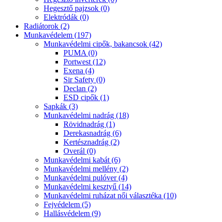
Hegesztő pajzsok (0)
Elektródák (0)
Radiátorok (2)
Munkavédelem (197)
Munkavédelmi cipők, bakancsok (42)
PUMA (0)
Portwest (12)
Exena (4)
Sir Safety (0)
Declan (2)
ESD cipők (1)
Sapkák (3)
Munkavédelmi nadrág (18)
Rövidnadrág (1)
Derekasnadrág (6)
Kertésznadrág (2)
Overál (0)
Munkavédelmi kabát (6)
Munkavédelmi mellény (2)
Munkavédelmi pulóver (4)
Munkavédelmi kesztyű (14)
Munkavédelmi ruházat női választéka (10)
Fejvédelem (5)
Hallásvédelem (9)