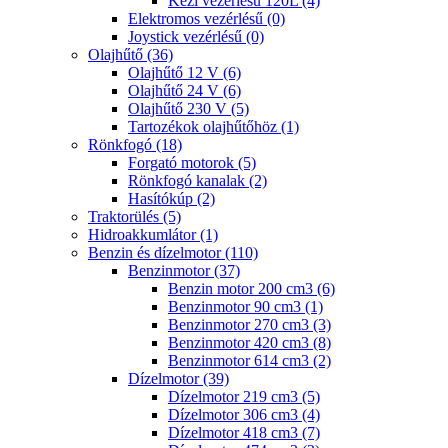
Kézi vezérlésű 120L (4)
Elektromos vezérlésű (0)
Joystick vezérlésű (0)
Olajhűtő (36)
Olajhűtő 12 V (6)
Olajhűtő 24 V (6)
Olajhűtő 230 V (5)
Tartozékok olajhűtőhöz (1)
Rönkfogó (18)
Forgató motorok (5)
Rönkfogó kanalak (2)
Hasítókúp (2)
Traktorülés (5)
Hidroakkumlátor (1)
Benzin és dízelmotor (110)
Benzinmotor (37)
Benzin motor 200 cm3 (6)
Benzinmotor 90 cm3 (1)
Benzinmotor 270 cm3 (3)
Benzinmotor 420 cm3 (8)
Benzinmotor 614 cm3 (2)
Dízelmotor (39)
Dízelmotor 219 cm3 (5)
Dízelmotor 306 cm3 (4)
Dízelmotor 418 cm3 (7)