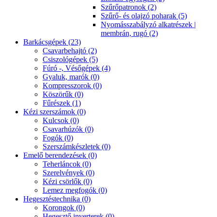
Szűrőpatronok (2)
Szűrő- és olajzó poharak (5)
Nyomásszabályzó alkatrészek |
membrán, rugó (2)
Barkácsgépek (23)
Csavarbehajtó (2)
Csiszológépek (5)
Fúró -, Vésőgépek (4)
Gyaluk, marók (0)
Kompresszorok (0)
Köszörűk (0)
Fűrészek (1)
Kézi szerszámok (0)
Kulcsok (0)
Csavarhúzók (0)
Fogók (0)
Szerszámkészletek (0)
Emelő berendezések (0)
Teherláncok (0)
Szerelvények (0)
Kézi csörlők (0)
Lemez megfogók (0)
Hegesztéstechnika (0)
Korongok (0)
Hegesztő inverterek (0)