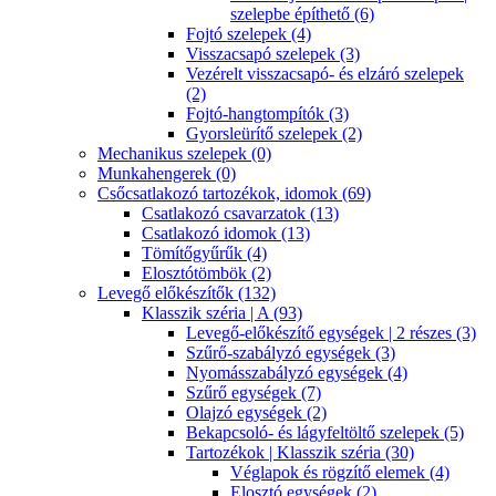
szelepbe építhető (6)
Fojtó szelepek (4)
Visszacsapó szelepek (3)
Vezérelt visszacsapó- és elzáró szelepek
(2)
Fojtó-hangtompítók (3)
Gyorsleürítő szelepek (2)
Mechanikus szelepek (0)
Munkahengerek (0)
Csőcsatlakozó tartozékok, idomok (69)
Csatlakozó csavarzatok (13)
Csatlakozó idomok (13)
Tömítőgyűrűk (4)
Elosztótömbök (2)
Levegő előkészítők (132)
Klasszik széria | A (93)
Levegő-előkészítő egységek | 2 részes (3)
Szűrő-szabályzó egységek (3)
Nyomásszabályzó egységek (4)
Szűrő egységek (7)
Olajzó egységek (2)
Bekapcsoló- és lágyfeltöltő szelepek (5)
Tartozékok | Klasszik széria (30)
Véglapok és rögzítő elemek (4)
Elosztó egységek (2)