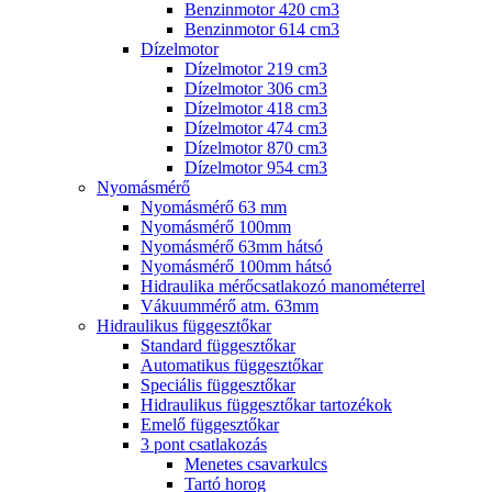
Benzinmotor 420 cm3
Benzinmotor 614 cm3
Dízelmotor
Dízelmotor 219 cm3
Dízelmotor 306 cm3
Dízelmotor 418 cm3
Dízelmotor 474 cm3
Dízelmotor 870 cm3
Dízelmotor 954 cm3
Nyomásmérő
Nyomásmérő 63 mm
Nyomásmérő 100mm
Nyomásmérő 63mm hátsó
Nyomásmérő 100mm hátsó
Hidraulika mérőcsatlakozó manométerrel
Vákuummérő atm. 63mm
Hidraulikus függesztőkar
Standard függesztőkar
Automatikus függesztőkar
Speciális függesztőkar
Hidraulikus függesztőkar tartozékok
Emelő függesztőkar
3 pont csatlakozás
Menetes csavarkulcs
Tartó horog