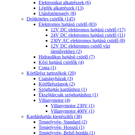
Elektronikai alkatrészek (6)
Légfék alkatrészek (13)
Utánfutótengely (8)
Drótköteles csörlők (145)
Elektromos hajtású csörlő (83)
12V DC elektromos hajtású csörlő (17)
24V DC elektromos hajtású csörlő (11)
230V AC elektromos hajtású csörlő (8)
12V DC elektromos csörlő vízi
járművekhez (2)
Hidraulikus hajtású csörlő (7)
Kézi hajtású csörlők (4)
Csiga (1)
Körfűrész tartozékok (20)
Csapágyházak (3)
Körfűrészlapok (2)
Szöghajtás kardánhoz (1)
Ékszíjtárcsák szöghajtáshoz (1)
Villanymotor (4)
Villanymotor 230V (1)
Villanymotor 400V (1)
Kardánhajtás kiegészítői (38)
Tengelyvég- Standard (2)
Tengelyvég- Hosszú (1)
Tengelyvég- Belső bordás (1)