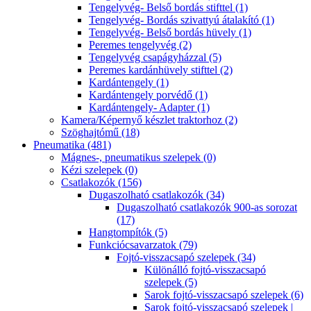
Tengelyvég- Belső bordás stifttel (1)
Tengelyvég- Bordás szivattyú átalakító (1)
Tengelyvég- Belső bordás hüvely (1)
Peremes tengelyvég (2)
Tengelyvég csapágyházzal (5)
Peremes kardánhüvely stifttel (2)
Kardántengely (1)
Kardántengely porvédő (1)
Kardántengely- Adapter (1)
Kamera/Képernyő készlet traktorhoz (2)
Szöghajtómű (18)
Pneumatika (481)
Mágnes-, pneumatikus szelepek (0)
Kézi szelepek (0)
Csatlakozók (156)
Dugaszolható csatlakozók (34)
Dugaszolható csatlakozók 900-as sorozat
(17)
Hangtompítók (5)
Funkciócsavarzatok (79)
Fojtó-visszacsapó szelepek (34)
Különálló fojtó-visszacsapó
szelepek (5)
Sarok fojtó-visszacsapó szelepek (6)
Sarok fojtó-visszacsapó szelepek |