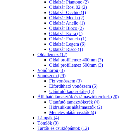
Oldalzár Piantone (2)
Oldalzár Rosi 02 (2)
Oldalzár Occhio (1)
Oldalzár Media (2)
Oldalzár Anello (1)
Oldalzár Bloco (2)
Oldalzár Extra (1)
Oldalzár Francia (1)
Oldalzár Legera (6)
Oldalzár Risco (1)
Oldallemez (12)
Oldal profillemez 400mm (3)
Oldal profillemez 500mm (3)
Vonóhorog (3)
Vonószem (29)
Fix vonószem (3)
Elfordítható vonószem (5)
Utánfutó kapcsolófej (5)
Állítható támasztók és támasztókerekek (20)
Utánfutó támasztókerék (4)
Hidraulikus alátámasztók (2)
Menetes alátámasztók (4)
Lámpák (4)
Tömlők (0)
Tartók és csuklópántok (12)