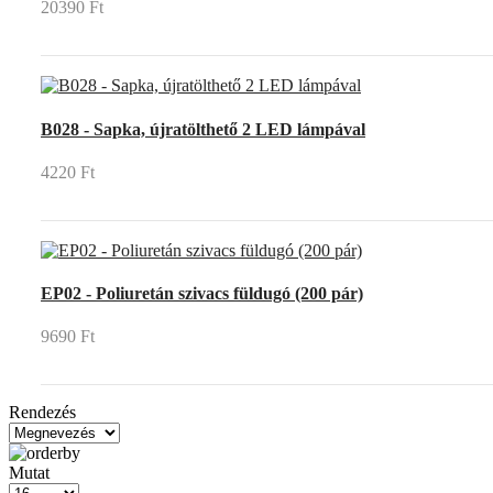
20390 Ft
B028 - Sapka, újratölthető 2 LED lámpával
4220 Ft
EP02 - Poliuretán szivacs füldugó (200 pár)
9690 Ft
Rendezés
Mutat