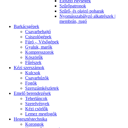
Elosztó egységek
Szűrőpatronok
Szűrő- és olajzó poharak
Nyomásszabályzó alkatrészek |
membrán, rugó
Barkácsgépek
Csavarbehajtó
Csiszológépek
Fúró -, Vésőgépek
Gyaluk, marók
Kompresszorok
Köszörűk
Fűrészek
Kézi szerszámok
Kulcsok
Csavarhúzók
Fogók
Szerszámkészletek
Emelő berendezések
Teherláncok
Szerelvények
Kézi csörlők
Lemez megfogók
Hegesztéstechnika
Korongok