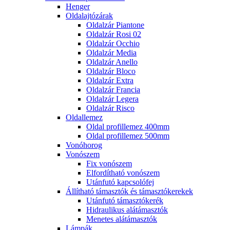
Henger
Oldalajtózárak
Oldalzár Piantone
Oldalzár Rosi 02
Oldalzár Occhio
Oldalzár Media
Oldalzár Anello
Oldalzár Bloco
Oldalzár Extra
Oldalzár Francia
Oldalzár Legera
Oldalzár Risco
Oldallemez
Oldal profillemez 400mm
Oldal profillemez 500mm
Vonóhorog
Vonószem
Fix vonószem
Elfordítható vonószem
Utánfutó kapcsolófej
Állítható támasztók és támasztókerekek
Utánfutó támasztókerék
Hidraulikus alátámasztók
Menetes alátámasztók
Lámpák