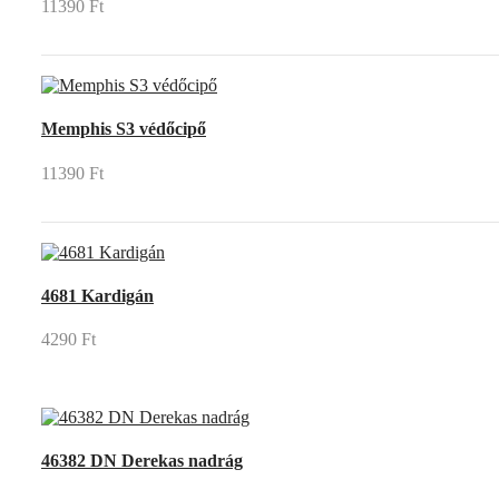
11390 Ft
Memphis S3 védőcipő
11390 Ft
4681 Kardigán
4290 Ft
46382 DN Derekas nadrág