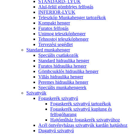
STANDARD- LYUK
Alul-felül gömbfejes felfogás
INFERIOR-LYUK
Teleszkóp Munkahenger tartozékok
Kompakt henger
Furatos felfogás
Unimog teleszkóphenger
Tehnostoj teleszkóphenger
Tervezési segédlet
Standard munkahenger
Speciális csatlakozók
Standard hidraulika henger
Furatos hidraulika henger
Gömbcsuklós hidraulika henger
Villás hidraulika henger
Peremes hidraulika henger
Speciális munkahengerek
Szivattyúk
Fogaskerék szivattyú
Fogaskerék szivattyú tartozékok
Fogaskerék szivattyú kuplung és
felfogóharang
Hajtóműház fogaskerék szivattyúhoz
Acél öntvényházas szivattyúk kardán hajtáshoz
Dugattyú szivattyú