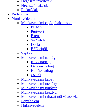
Hegesztő inverterek
Hegesztő pajzsok
Elektródák
Radiátorok
Munkavédelem
Munkavédelmi cipők, bakancsok
PUMA
Portwest
Exena
Sir Safety
Declan
ESD cipők
Sapkák
Munkavédelmi nadrág
Rövidnadrág
Derekasnadrág
Kertésznadrág
Overál
Munkavédelmi kabát
Munkavédelmi mellény
Munkavédelmi pulóver
Munkavédelmi kesztyű
Munkavédelmi ruházat női választéka
Fejvédelem
Hallásvédelem