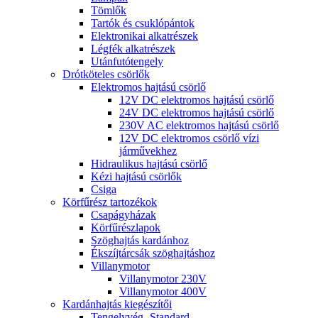
Tömlők
Tartók és csuklópántok
Elektronikai alkatrészek
Légfék alkatrészek
Utánfutótengely
Drótköteles csörlők
Elektromos hajtású csörlő
12V DC elektromos hajtású csörlő
24V DC elektromos hajtású csörlő
230V AC elektromos hajtású csörlő
12V DC elektromos csörlő vízi
járművekhez
Hidraulikus hajtású csörlő
Kézi hajtású csörlők
Csiga
Körfűrész tartozékok
Csapágyházak
Körfűrészlapok
Szöghajtás kardánhoz
Ékszíjtárcsák szöghajtáshoz
Villanymotor
Villanymotor 230V
Villanymotor 400V
Kardánhajtás kiegészítői
Tengelyvég- Standard