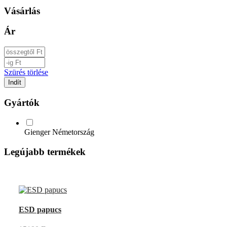
Vásárlás
Ár
Szürés törlése
Gyártók
Gienger Németország
Legújabb termékek
UP
TOGGLE
DOWN
ESD papucs