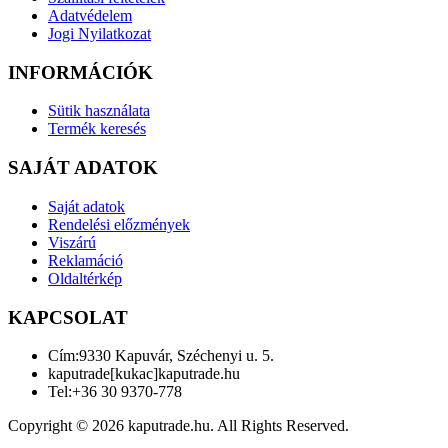
Adatvédelem
Jogi Nyilatkozat
INFORMÁCIÓK
Sütik használata
Termék keresés
SAJÁT ADATOK
Saját adatok
Rendelési előzmények
Viszárú
Reklamáció
Oldaltérkép
KAPCSOLAT
Cím:
9330 Kapuvár, Széchenyi u. 5.
kaputrade[kukac]kaputrade.hu
Tel:
+36 30 9370-778
Copyright © 2026 kaputrade.hu. All Rights Reserved.
Joomla! 3 Templates