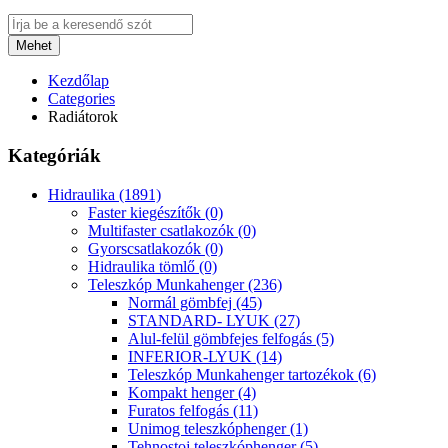
Mehet
Kezdőlap
Categories
Radiátorok
Kategóriák
Hidraulika (1891)
Faster kiegészítők (0)
Multifaster csatlakozók (0)
Gyorscsatlakozók (0)
Hidraulika tömlő (0)
Teleszkóp Munkahenger (236)
Normál gömbfej (45)
STANDARD- LYUK (27)
Alul-felül gömbfejes felfogás (5)
INFERIOR-LYUK (14)
Teleszkóp Munkahenger tartozékok (6)
Kompakt henger (4)
Furatos felfogás (11)
Unimog teleszkóphenger (1)
Tehnostoj teleszkóphenger (5)