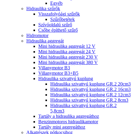
Egyéb
Hidraulika szűrők
Visszafolyóági szűrők
Szűrőbetétek
Szívóoldalú szűrő
Csőbe építhető szűrő
Hidromotor
Hidraulika aggregát
Mini hidraulika aggregát 12 V
Mini hidraulika aggregát 24 V
Mini hidraulika aggregát 230 V
Mini hidraulika aggregát 380 V
Villanymotor B3
Villanymotor B3+B5
Hidraulika szivattyú kuplung
Hidraulika szivattyú kuplung GR.2 20cm3
Hidraulika szivattyú kuplung GR.2 16cm3
Hidraulika szivattyú kuplung GR.2 12cm3
Hidraulika szivattyú kuplung GR.2 8cm3
Hidraulika szivattyú kuplung GR.2
5,8cm3
Tartály a hidraulika aggregáthoz
Benzinmotoros hidraulikamotor
Tartály mini aggregáthoz
Alkatrészek pótkocsihoz