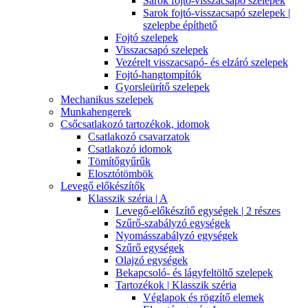
Sarok fojtó-visszacsapó szelepek
Sarok fojtó-visszacsapó szelepek |
szelepbe építhető
Fojtó szelepek
Visszacsapó szelepek
Vezérelt visszacsapó- és elzáró szelepek
Fojtó-hangtompítók
Gyorsleürítő szelepek
Mechanikus szelepek
Munkahengerek
Csőcsatlakozó tartozékok, idomok
Csatlakozó csavarzatok
Csatlakozó idomok
Tömítőgyűrűk
Elosztótömbök
Levegő előkészítők
Klasszik széria | A
Levegő-előkészítő egységek | 2 részes
Szűrő-szabályzó egységek
Nyomásszabályzó egységek
Szűrő egységek
Olajzó egységek
Bekapcsoló- és lágyfeltöltő szelepek
Tartozékok | Klasszik széria
Véglapok és rögzítő elemek