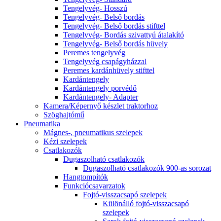
Tengelyvég- Hosszú
Tengelyvég- Belső bordás
Tengelyvég- Belső bordás stifttel
Tengelyvég- Bordás szivattyú átalakító
Tengelyvég- Belső bordás hüvely
Peremes tengelyvég
Tengelyvég csapágyházzal
Peremes kardánhüvely stifttel
Kardántengely
Kardántengely porvédő
Kardántengely- Adapter
Kamera/Képernyő készlet traktorhoz
Szöghajtómű
Pneumatika
Mágnes-, pneumatikus szelepek
Kézi szelepek
Csatlakozók
Dugaszolható csatlakozók
Dugaszolható csatlakozók 900-as sorozat
Hangtompítók
Funkciócsavarzatok
Fojtó-visszacsapó szelepek
Különálló fojtó-visszacsapó
szelepek