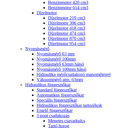
Benzinmotor 420 cm3
Benzinmotor 614 cm3
Dízelmotor
Dízelmotor 219 cm3
Dízelmotor 306 cm3
Dízelmotor 418 cm3
Dízelmotor 474 cm3
Dízelmotor 870 cm3
Dízelmotor 954 cm3
Nyomásmérő
Nyomásmérő 63 mm
Nyomásmérő 100mm
Nyomásmérő 63mm hátsó
Nyomásmérő 100mm hátsó
Hidraulika mérőcsatlakozó manométerrel
Vákuummérő atm. 63mm
Hidraulikus függesztőkar
Standard függesztőkar
Automatikus függesztőkar
Speciális függesztőkar
Hidraulikus függesztőkar tartozékok
Emelő függesztőkar
3 pont csatlakozás
Menetes csavarkulcs
Tartó horog