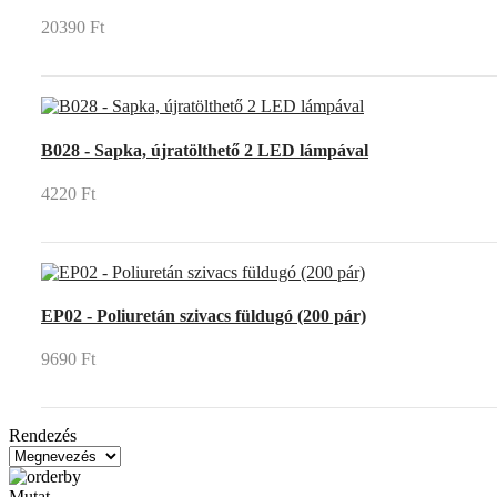
20390 Ft
B028 - Sapka, újratölthető 2 LED lámpával
4220 Ft
EP02 - Poliuretán szivacs füldugó (200 pár)
9690 Ft
Rendezés
Mutat