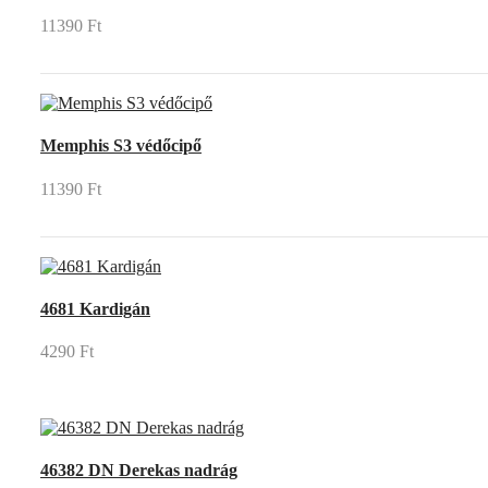
11390 Ft
Memphis S3 védőcipő
11390 Ft
4681 Kardigán
4290 Ft
46382 DN Derekas nadrág