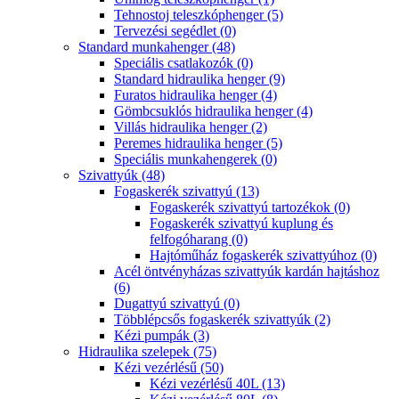
Tehnostoj teleszkóphenger (5)
Tervezési segédlet (0)
Standard munkahenger (48)
Speciális csatlakozók (0)
Standard hidraulika henger (9)
Furatos hidraulika henger (4)
Gömbcsuklós hidraulika henger (4)
Villás hidraulika henger (2)
Peremes hidraulika henger (5)
Speciális munkahengerek (0)
Szivattyúk (48)
Fogaskerék szivattyú (13)
Fogaskerék szivattyú tartozékok (0)
Fogaskerék szivattyú kuplung és
felfogóharang (0)
Hajtóműház fogaskerék szivattyúhoz (0)
Acél öntvényházas szivattyúk kardán hajtáshoz
(6)
Dugattyú szivattyú (0)
Többlépcsős fogaskerék szivattyúk (2)
Kézi pumpák (3)
Hidraulika szelepek (75)
Kézi vezérlésű (50)
Kézi vezérlésű 40L (13)