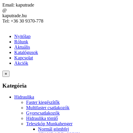
Email:
kaputrade
@
kaputrade.hu
Tel:
+36 30 9370-778
Nyitólap
Rólunk
Aktuális
Katalógusok
Kapcsolat
Akciók
≡
Kategória
Hidraulika
Faster kiegészítők
Multifaster csatlakozók
Gyorscsatlakozók
Hidraulika tömlő
Teleszkóp Munkahenger
Normál gömbfej