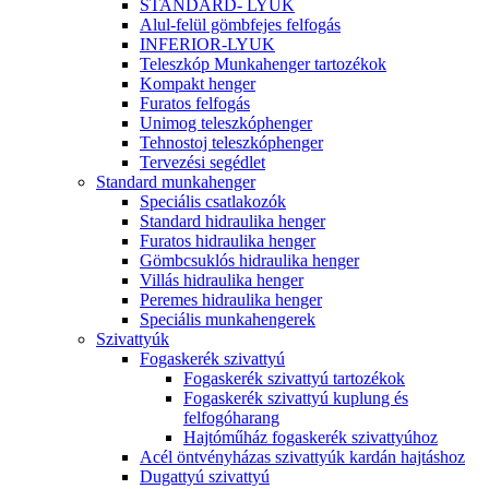
STANDARD- LYUK
Alul-felül gömbfejes felfogás
INFERIOR-LYUK
Teleszkóp Munkahenger tartozékok
Kompakt henger
Furatos felfogás
Unimog teleszkóphenger
Tehnostoj teleszkóphenger
Tervezési segédlet
Standard munkahenger
Speciális csatlakozók
Standard hidraulika henger
Furatos hidraulika henger
Gömbcsuklós hidraulika henger
Villás hidraulika henger
Peremes hidraulika henger
Speciális munkahengerek
Szivattyúk
Fogaskerék szivattyú
Fogaskerék szivattyú tartozékok
Fogaskerék szivattyú kuplung és
felfogóharang
Hajtóműház fogaskerék szivattyúhoz
Acél öntvényházas szivattyúk kardán hajtáshoz
Dugattyú szivattyú