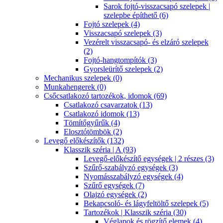
Sarok fojtó-visszacsapó szelepek |
szelepbe építhető (6)
Fojtó szelepek (4)
Visszacsapó szelepek (3)
Vezérelt visszacsapó- és elzáró szelepek
(2)
Fojtó-hangtompítók (3)
Gyorsleürítő szelepek (2)
Mechanikus szelepek (0)
Munkahengerek (0)
Csőcsatlakozó tartozékok, idomok (69)
Csatlakozó csavarzatok (13)
Csatlakozó idomok (13)
Tömítőgyűrűk (4)
Elosztótömbök (2)
Levegő előkészítők (132)
Klasszik széria | A (93)
Levegő-előkészítő egységek | 2 részes (3)
Szűrő-szabályzó egységek (3)
Nyomásszabályzó egységek (4)
Szűrő egységek (7)
Olajzó egységek (2)
Bekapcsoló- és lágyfeltöltő szelepek (5)
Tartozékok | Klasszik széria (30)
Véglapok és rögzítő elemek (4)