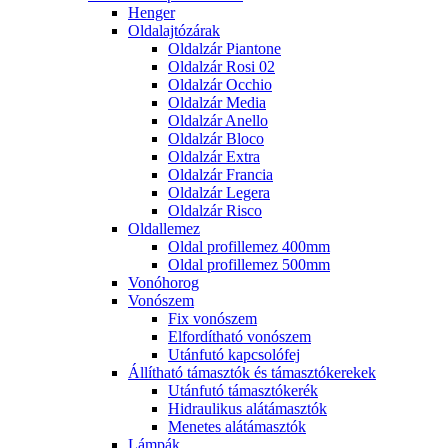
Henger
Oldalajtózárak
Oldalzár Piantone
Oldalzár Rosi 02
Oldalzár Occhio
Oldalzár Media
Oldalzár Anello
Oldalzár Bloco
Oldalzár Extra
Oldalzár Francia
Oldalzár Legera
Oldalzár Risco
Oldallemez
Oldal profillemez 400mm
Oldal profillemez 500mm
Vonóhorog
Vonószem
Fix vonószem
Elfordítható vonószem
Utánfutó kapcsolófej
Állítható támasztók és támasztókerekek
Utánfutó támasztókerék
Hidraulikus alátámasztók
Menetes alátámasztók
Lámpák