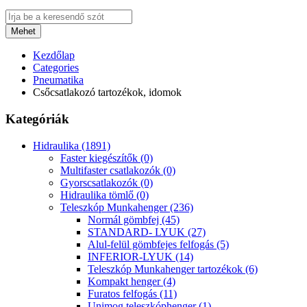
Mehet
Kezdőlap
Categories
Pneumatika
Csőcsatlakozó tartozékok, idomok
Kategóriák
Hidraulika (1891)
Faster kiegészítők (0)
Multifaster csatlakozók (0)
Gyorscsatlakozók (0)
Hidraulika tömlő (0)
Teleszkóp Munkahenger (236)
Normál gömbfej (45)
STANDARD- LYUK (27)
Alul-felül gömbfejes felfogás (5)
INFERIOR-LYUK (14)
Teleszkóp Munkahenger tartozékok (6)
Kompakt henger (4)
Furatos felfogás (11)
Unimog teleszkóphenger (1)