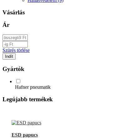
Hallásvédelem (9)
Vásárlás
Ár
Szürés törlése
Gyártók
Hafner pneumatik
Legújabb termékek
UP
TOGGLE
DOWN
ESD papucs