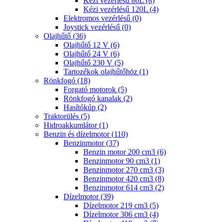
Kézi vezérlésű 80L (8)
Kézi vezérlésű 120L (4)
Elektromos vezérlésű (0)
Joystick vezérlésű (0)
Olajhűtő (36)
Olajhűtő 12 V (6)
Olajhűtő 24 V (6)
Olajhűtő 230 V (5)
Tartozékok olajhűtőhöz (1)
Rönkfogó (18)
Forgató motorok (5)
Rönkfogó kanalak (2)
Hasítókúp (2)
Traktorülés (5)
Hidroakkumlátor (1)
Benzin és dízelmotor (110)
Benzinmotor (37)
Benzin motor 200 cm3 (6)
Benzinmotor 90 cm3 (1)
Benzinmotor 270 cm3 (3)
Benzinmotor 420 cm3 (8)
Benzinmotor 614 cm3 (2)
Dízelmotor (39)
Dízelmotor 219 cm3 (5)
Dízelmotor 306 cm3 (4)