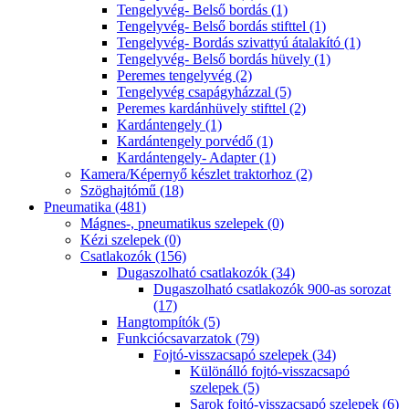
Tengelyvég- Belső bordás (1)
Tengelyvég- Belső bordás stifttel (1)
Tengelyvég- Bordás szivattyú átalakító (1)
Tengelyvég- Belső bordás hüvely (1)
Peremes tengelyvég (2)
Tengelyvég csapágyházzal (5)
Peremes kardánhüvely stifttel (2)
Kardántengely (1)
Kardántengely porvédő (1)
Kardántengely- Adapter (1)
Kamera/Képernyő készlet traktorhoz (2)
Szöghajtómű (18)
Pneumatika (481)
Mágnes-, pneumatikus szelepek (0)
Kézi szelepek (0)
Csatlakozók (156)
Dugaszolható csatlakozók (34)
Dugaszolható csatlakozók 900-as sorozat
(17)
Hangtompítók (5)
Funkciócsavarzatok (79)
Fojtó-visszacsapó szelepek (34)
Különálló fojtó-visszacsapó
szelepek (5)
Sarok fojtó-visszacsapó szelepek (6)