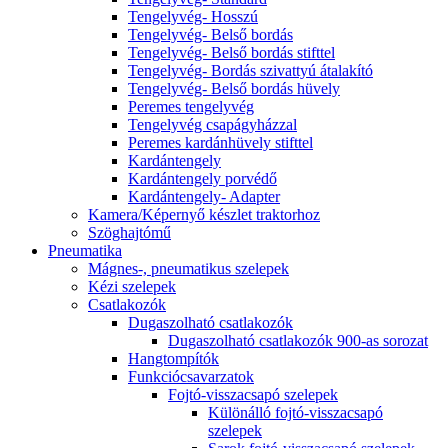
Tengelyvég- Hosszú
Tengelyvég- Belső bordás
Tengelyvég- Belső bordás stifttel
Tengelyvég- Bordás szivattyú átalakító
Tengelyvég- Belső bordás hüvely
Peremes tengelyvég
Tengelyvég csapágyházzal
Peremes kardánhüvely stifttel
Kardántengely
Kardántengely porvédő
Kardántengely- Adapter
Kamera/Képernyő készlet traktorhoz
Szöghajtómű
Pneumatika
Mágnes-, pneumatikus szelepek
Kézi szelepek
Csatlakozók
Dugaszolható csatlakozók
Dugaszolható csatlakozók 900-as sorozat
Hangtompítók
Funkciócsavarzatok
Fojtó-visszacsapó szelepek
Különálló fojtó-visszacsapó
szelepek