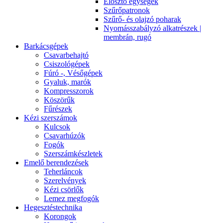
Elosztó egységek
Szűrőpatronok
Szűrő- és olajzó poharak
Nyomásszabályzó alkatrészek |
membrán, rugó
Barkácsgépek
Csavarbehajtó
Csiszológépek
Fúró -, Vésőgépek
Gyaluk, marók
Kompresszorok
Köszörűk
Fűrészek
Kézi szerszámok
Kulcsok
Csavarhúzók
Fogók
Szerszámkészletek
Emelő berendezések
Teherláncok
Szerelvények
Kézi csörlők
Lemez megfogók
Hegesztéstechnika
Korongok