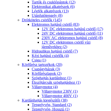
Tartók és csuklópántok (12)
Elektronikai alkatrészek (6)
Légfék alkatrészek (13)
Utánfutótengely (8)
Drótköteles csörlők (145)
Elektromos hajtású csörlő (83)
12V DC elektromos hajtású csörlő (17)
24V DC elektromos hajtású csörlő (11)
230V AC elektromos hajtású csörlő (8)
12V DC elektromos csörlő vízi
járművekhez (2)
Hidraulikus hajtású csörlő (7)
Kézi hajtású csörlők (4)
Csiga (1)
Körfűrész tartozékok (20)
Csapágyházak (3)
Körfűrészlapok (2)
Szöghajtás kardánhoz (1)
Ékszíjtárcsák szöghajtáshoz (1)
Villanymotor (4)
Villanymotor 230V (1)
Villanymotor 400V (1)
Kardánhajtás kiegészítői (38)
Tengelyvég- Standard (2)
Tengelyvég- Hosszú (1)