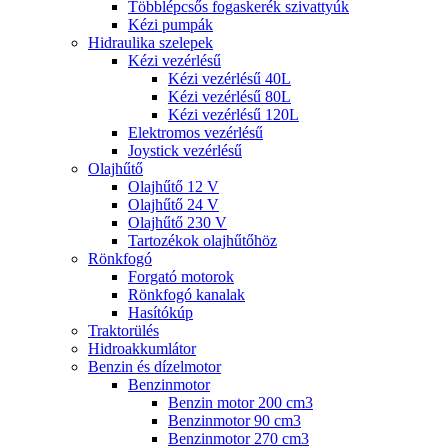
Többlépcsős fogaskerék szivattyúk
Kézi pumpák
Hidraulika szelepek
Kézi vezérlésű
Kézi vezérlésű 40L
Kézi vezérlésű 80L
Kézi vezérlésű 120L
Elektromos vezérlésű
Joystick vezérlésű
Olajhűtő
Olajhűtő 12 V
Olajhűtő 24 V
Olajhűtő 230 V
Tartozékok olajhűtőhöz
Rönkfogó
Forgató motorok
Rönkfogó kanalak
Hasítókúp
Traktorülés
Hidroakkumlátor
Benzin és dízelmotor
Benzinmotor
Benzin motor 200 cm3
Benzinmotor 90 cm3
Benzinmotor 270 cm3