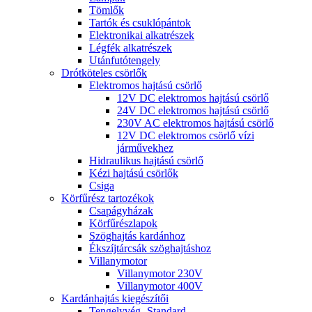
Tömlők
Tartók és csuklópántok
Elektronikai alkatrészek
Légfék alkatrészek
Utánfutótengely
Drótköteles csörlők
Elektromos hajtású csörlő
12V DC elektromos hajtású csörlő
24V DC elektromos hajtású csörlő
230V AC elektromos hajtású csörlő
12V DC elektromos csörlő vízi
járművekhez
Hidraulikus hajtású csörlő
Kézi hajtású csörlők
Csiga
Körfűrész tartozékok
Csapágyházak
Körfűrészlapok
Szöghajtás kardánhoz
Ékszíjtárcsák szöghajtáshoz
Villanymotor
Villanymotor 230V
Villanymotor 400V
Kardánhajtás kiegészítői
Tengelyvég- Standard