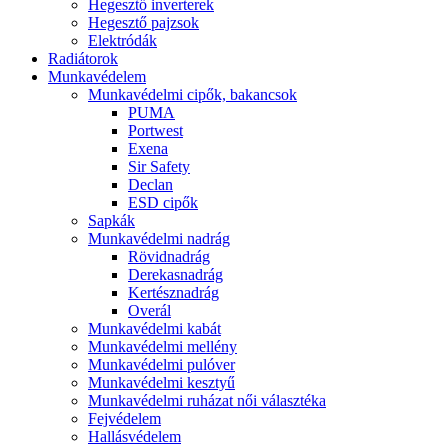
Hegesztő inverterek
Hegesztő pajzsok
Elektródák
Radiátorok
Munkavédelem
Munkavédelmi cipők, bakancsok
PUMA
Portwest
Exena
Sir Safety
Declan
ESD cipők
Sapkák
Munkavédelmi nadrág
Rövidnadrág
Derekasnadrág
Kertésznadrág
Overál
Munkavédelmi kabát
Munkavédelmi mellény
Munkavédelmi pulóver
Munkavédelmi kesztyű
Munkavédelmi ruházat női választéka
Fejvédelem
Hallásvédelem