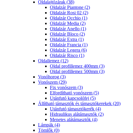
Oldalajtózárak (38)
Oldalzár Piantone (2)
Oldalzár Rosi 02 (2)
Oldalzár Occhio (1)
Oldalzár Media (2)
Oldalzár Anello (1)
Oldalzár Bloco (2)
Oldalzár Extra (1)
Oldalzár Francia (1)
Oldalzár Legera (6)
Oldalzár Risco (1)
Oldallemez (12)
Oldal profillemez 400mm (3)
Oldal profillemez 500mm (3)
Vonóhorog (3)
Vonószem (29)
Fix vonószem (3)
Elfordítható vonószem (5)
Utánfutó kapcsolófej (5)
Állítható támasztók és támasztókerekek (20)
Utánfutó támasztókerék (4)
Hidraulikus alátámasztók (2)
Menetes alátámasztók (4)
Lámpák (4)
Tömlők (0)