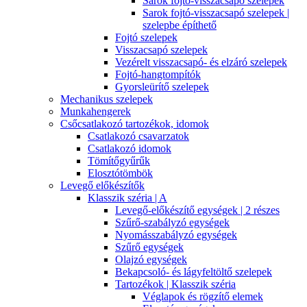
Sarok fojtó-visszacsapó szelepek
Sarok fojtó-visszacsapó szelepek |
szelepbe építhető
Fojtó szelepek
Visszacsapó szelepek
Vezérelt visszacsapó- és elzáró szelepek
Fojtó-hangtompítók
Gyorsleürítő szelepek
Mechanikus szelepek
Munkahengerek
Csőcsatlakozó tartozékok, idomok
Csatlakozó csavarzatok
Csatlakozó idomok
Tömítőgyűrűk
Elosztótömbök
Levegő előkészítők
Klasszik széria | A
Levegő-előkészítő egységek | 2 részes
Szűrő-szabályzó egységek
Nyomásszabályzó egységek
Szűrő egységek
Olajzó egységek
Bekapcsoló- és lágyfeltöltő szelepek
Tartozékok | Klasszik széria
Véglapok és rögzítő elemek