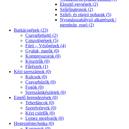
Elosztó egységek (2)
Szűrőpatronok (2)
Szűrő- és olajzó poharak (5)
Nyomásszabályzó alkatrészek |
membrán, rugó (2)
Barkácsgépek (23)
Csavarbehajtó (2)
Csiszológépek (5)
Fúró -, Vésőgépek (4)
Gyaluk, marók (0)
Kompresszorok (0)
Köszörűk (0)
Fűrészek (1)
Kézi szerszámok (0)
Kulcsok (0)
Csavarhúzók (0)
Fogók (0)
Szerszámkészletek (0)
Emelő berendezések (0)
Teherláncok (0)
Szerelvények (0)
Kézi csörlők (0)
Lemez megfogók (0)
Hegesztéstechnika (0)
Korongok (0)