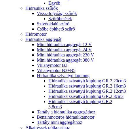
Egyéb
Hidraulika szűrők
Visszafolyóági szűrők
Szűrőbetétek
Szívóoldalú szűrő
Csőbe építhető szűrő
Hidromotor
Hidraulika aggregát
Mini hidraulika aggregát 12 V
Mini hidraulika aggregát 24 V
Mini hidraulika aggregát 230 V
Mini hidraulika aggregát 380 V
Villanymotor B3
Villanymotor B3+B5
Hidraulika szivattyú kuplung
Hidraulika szivattyú kuplung GR.2 20cm3
Hidraulika szivattyú kuplung GR.2 16cm3
Hidraulika szivattyú kuplung GR.2 12cm3
Hidraulika szivattyú kuplung GR.2 8cm3
Hidraulika szivattyú kuplung GR.2
5,8cm3
Tartály a hidraulika aggregáthoz
Benzinmotoros hidraulikamotor
Tartály mini aggregáthoz
Alkatrészek pótkocsihoz