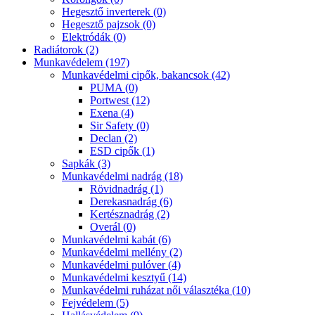
Hegesztő inverterek (0)
Hegesztő pajzsok (0)
Elektródák (0)
Radiátorok (2)
Munkavédelem (197)
Munkavédelmi cipők, bakancsok (42)
PUMA (0)
Portwest (12)
Exena (4)
Sir Safety (0)
Declan (2)
ESD cipők (1)
Sapkák (3)
Munkavédelmi nadrág (18)
Rövidnadrág (1)
Derekasnadrág (6)
Kertésznadrág (2)
Overál (0)
Munkavédelmi kabát (6)
Munkavédelmi mellény (2)
Munkavédelmi pulóver (4)
Munkavédelmi kesztyű (14)
Munkavédelmi ruházat női választéka (10)
Fejvédelem (5)