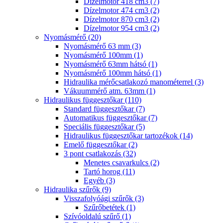
Dízelmotor 418 cm3 (7)
Dízelmotor 474 cm3 (2)
Dízelmotor 870 cm3 (2)
Dízelmotor 954 cm3 (2)
Nyomásmérő (20)
Nyomásmérő 63 mm (3)
Nyomásmérő 100mm (1)
Nyomásmérő 63mm hátsó (1)
Nyomásmérő 100mm hátsó (1)
Hidraulika mérőcsatlakozó manométerrel (3)
Vákuummérő atm. 63mm (1)
Hidraulikus függesztőkar (110)
Standard függesztőkar (7)
Automatikus függesztőkar (7)
Speciális függesztőkar (5)
Hidraulikus függesztőkar tartozékok (14)
Emelő függesztőkar (2)
3 pont csatlakozás (32)
Menetes csavarkulcs (2)
Tartó horog (11)
Egyéb (3)
Hidraulika szűrők (9)
Visszafolyóági szűrők (3)
Szűrőbetétek (1)
Szívóoldalú szűrő (1)