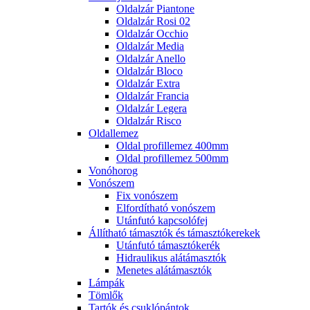
Oldalzár Piantone
Oldalzár Rosi 02
Oldalzár Occhio
Oldalzár Media
Oldalzár Anello
Oldalzár Bloco
Oldalzár Extra
Oldalzár Francia
Oldalzár Legera
Oldalzár Risco
Oldallemez
Oldal profillemez 400mm
Oldal profillemez 500mm
Vonóhorog
Vonószem
Fix vonószem
Elfordítható vonószem
Utánfutó kapcsolófej
Állítható támasztók és támasztókerekek
Utánfutó támasztókerék
Hidraulikus alátámasztók
Menetes alátámasztók
Lámpák
Tömlők
Tartók és csuklópántok