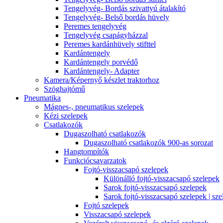
Tengelyvég- Bordás szivattyú átalakító
Tengelyvég- Belső bordás hüvely
Peremes tengelyvég
Tengelyvég csapágyházzal
Peremes kardánhüvely stifttel
Kardántengely
Kardántengely porvédő
Kardántengely- Adapter
Kamera/Képernyő készlet traktorhoz
Szöghajtómű
Pneumatika
Mágnes-, pneumatikus szelepek
Kézi szelepek
Csatlakozók
Dugaszolható csatlakozók
Dugaszolható csatlakozók 900-as sorozat
Hangtompítók
Funkciócsavarzatok
Fojtó-visszacsapó szelepek
Különálló fojtó-visszacsapó szelepek
Sarok fojtó-visszacsapó szelepek
Sarok fojtó-visszacsapó szelepek | sze
Fojtó szelepek
Visszacsapó szelepek