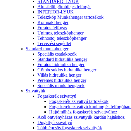
STANDARD- LYUK
Alul-felül gömbfejes felfogás
INFERIOR-LYUK
Teleszkóp Munkahenger tartozékok
Kompakt henger
Furatos felfogás
Unimog teleszkóphenger
Tehnostoj teleszkóphenger
Tervezési segédlet
Standard munkahenger
Speciális csatlakozók
Standard hidraulika henger
Furatos hidraulika henger
Gömbcsuklós hidraulika henger
Villás hidraulika henger
Peremes hidraulika henger
Speciális munkahengerek
Szivattyúk
Fogaskerék szivattyú
Fogaskerék szivattyú tartozékok
Fogaskerék szivattyú kuplung és felfogóhar
Hajtóműház fogaskerék szivattyúhoz
Acél öntvényházas szivattyúk kardán hajtáshoz
Dugattyú szivattyú
Többlépcsős fogaskerék szivattyúk