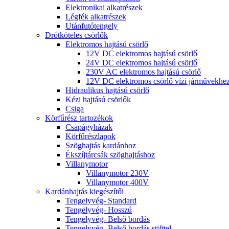
Elektronikai alkatrészek
Légfék alkatrészek
Utánfutótengely
Drótköteles csörlők
Elektromos hajtású csörlő
12V DC elektromos hajtású csörlő
24V DC elektromos hajtású csörlő
230V AC elektromos hajtású csörlő
12V DC elektromos csörlő vízi járművekhe
Hidraulikus hajtású csörlő
Kézi hajtású csörlők
Csiga
Körfűrész tartozékok
Csapágyházak
Körfűrészlapok
Szöghajtás kardánhoz
Ékszíjtárcsák szöghajtáshoz
Villanymotor
Villanymotor 230V
Villanymotor 400V
Kardánhajtás kiegészítői
Tengelyvég- Standard
Tengelyvég- Hosszú
Tengelyvég- Belső bordás
Tengelyvég- Belső bordás stifttel