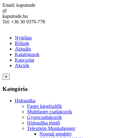
Email:
kaputrade
@
kaputrade.hu
Tel:
+36 30 9370-778
Nyitólap
Rólunk
Aktuális
Katalógusok
Kapcsolat
Akciók
≡
Kategória
Hidraulika
Faster kiegészítők
Multifaster csatlakozók
Gyorscsatlakozók
Hidraulika tömlő
Teleszkóp Munkahenger
Normál gömbfej