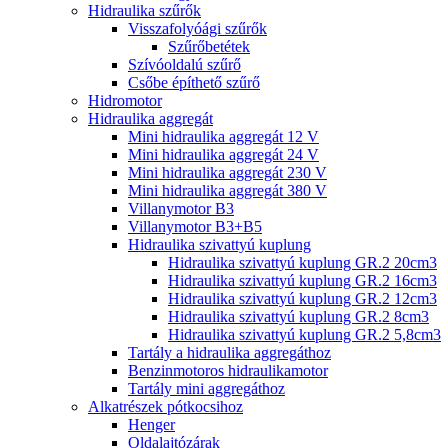
Hidraulika szűrők
Visszafolyóági szűrők
Szűrőbetétek
Szívóoldalú szűrő
Csőbe építhető szűrő
Hidromotor
Hidraulika aggregát
Mini hidraulika aggregát 12 V
Mini hidraulika aggregát 24 V
Mini hidraulika aggregát 230 V
Mini hidraulika aggregát 380 V
Villanymotor B3
Villanymotor B3+B5
Hidraulika szivattyú kuplung
Hidraulika szivattyú kuplung GR.2 20cm3
Hidraulika szivattyú kuplung GR.2 16cm3
Hidraulika szivattyú kuplung GR.2 12cm3
Hidraulika szivattyú kuplung GR.2 8cm3
Hidraulika szivattyú kuplung GR.2 5,8cm3
Tartály a hidraulika aggregáthoz
Benzinmotoros hidraulikamotor
Tartály mini aggregáthoz
Alkatrészek pótkocsihoz
Henger
Oldalajtózárak