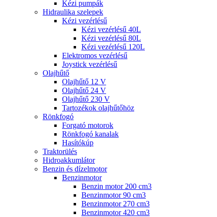
Kézi pumpák
Hidraulika szelepek
Kézi vezérlésű
Kézi vezérlésű 40L
Kézi vezérlésű 80L
Kézi vezérlésű 120L
Elektromos vezérlésű
Joystick vezérlésű
Olajhűtő
Olajhűtő 12 V
Olajhűtő 24 V
Olajhűtő 230 V
Tartozékok olajhűtőhöz
Rönkfogó
Forgató motorok
Rönkfogó kanalak
Hasítókúp
Traktorülés
Hidroakkumlátor
Benzin és dízelmotor
Benzinmotor
Benzin motor 200 cm3
Benzinmotor 90 cm3
Benzinmotor 270 cm3
Benzinmotor 420 cm3