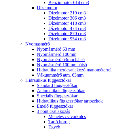
Benzinmotor 614 cm3
Dízelmotor
Dízelmotor 219 cm3
Dízelmotor 306 cm3
Dízelmotor 418 cm3
Dízelmotor 474 cm3
Dízelmotor 870 cm3
Dízelmotor 954 cm3
Nyomásmérő
Nyomásmérő 63 mm
Nyomásmérő 100mm
Nyomásmérő 63mm hátsó
Nyomásmérő 100mm hátsó
Hidraulika mérőcsatlakozó manométerrel
Vákuummérő atm. 63mm
Hidraulikus függesztőkar
Standard függesztőkar
Automatikus függesztőkar
Speciális függesztőkar
Hidraulikus függesztőkar tartozékok
Emelő függesztőkar
3 pont csatlakozás
Menetes csavarkulcs
Tartó horog
Egyéb