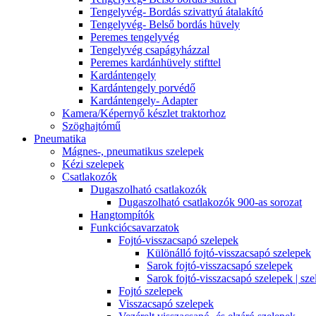
Tengelyvég- Bordás szivattyú átalakító
Tengelyvég- Belső bordás hüvely
Peremes tengelyvég
Tengelyvég csapágyházzal
Peremes kardánhüvely stifttel
Kardántengely
Kardántengely porvédő
Kardántengely- Adapter
Kamera/Képernyő készlet traktorhoz
Szöghajtómű
Pneumatika
Mágnes-, pneumatikus szelepek
Kézi szelepek
Csatlakozók
Dugaszolható csatlakozók
Dugaszolható csatlakozók 900-as sorozat
Hangtompítók
Funkciócsavarzatok
Fojtó-visszacsapó szelepek
Különálló fojtó-visszacsapó szelepek
Sarok fojtó-visszacsapó szelepek
Sarok fojtó-visszacsapó szelepek | sze
Fojtó szelepek
Visszacsapó szelepek