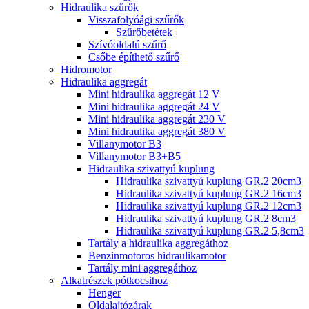
Hidraulika szűrők
Visszafolyóági szűrők
Szűrőbetétek
Szívóoldalú szűrő
Csőbe építhető szűrő
Hidromotor
Hidraulika aggregát
Mini hidraulika aggregát 12 V
Mini hidraulika aggregát 24 V
Mini hidraulika aggregát 230 V
Mini hidraulika aggregát 380 V
Villanymotor B3
Villanymotor B3+B5
Hidraulika szivattyú kuplung
Hidraulika szivattyú kuplung GR.2 20cm3
Hidraulika szivattyú kuplung GR.2 16cm3
Hidraulika szivattyú kuplung GR.2 12cm3
Hidraulika szivattyú kuplung GR.2 8cm3
Hidraulika szivattyú kuplung GR.2 5,8cm3
Tartály a hidraulika aggregáthoz
Benzinmotoros hidraulikamotor
Tartály mini aggregáthoz
Alkatrészek pótkocsihoz
Henger
Oldalajtózárak