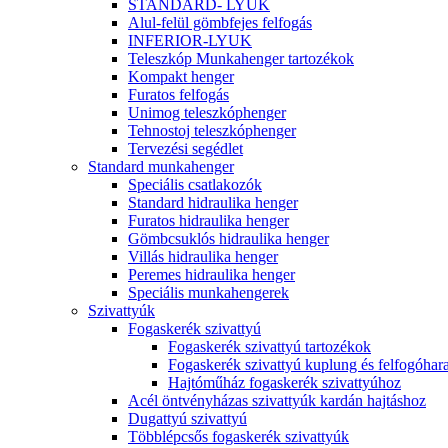
STANDARD- LYUK
Alul-felül gömbfejes felfogás
INFERIOR-LYUK
Teleszkóp Munkahenger tartozékok
Kompakt henger
Furatos felfogás
Unimog teleszkóphenger
Tehnostoj teleszkóphenger
Tervezési segédlet
Standard munkahenger
Speciális csatlakozók
Standard hidraulika henger
Furatos hidraulika henger
Gömbcsuklós hidraulika henger
Villás hidraulika henger
Peremes hidraulika henger
Speciális munkahengerek
Szivattyúk
Fogaskerék szivattyú
Fogaskerék szivattyú tartozékok
Fogaskerék szivattyú kuplung és felfogóhar
Hajtóműház fogaskerék szivattyúhoz
Acél öntvényházas szivattyúk kardán hajtáshoz
Dugattyú szivattyú
Többlépcsős fogaskerék szivattyúk