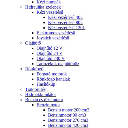
Kézi pumpák
Hidraulika szelepek
Kézi vezérlésű
Kézi vezérlésű 40L
Kézi vezérlésű 80L
Kézi vezérlésű 120L
Elektromos vezérlésű
Joystick vezérlésű
Olajhűtő
Olajhűtő 12 V
Olajhűtő 24 V
Olajhűtő 230 V
Tartozékok olajhűtőhöz
Rönkfogó
Forgató motorok
Rönkfogó kanalak
Hasítókúp
Traktorülés
Hidroakkumlátor
Benzin és dízelmotor
Benzinmotor
Benzin motor 200 cm3
Benzinmotor 90 cm3
Benzinmotor 270 cm3
Benzinmotor 420 cm3