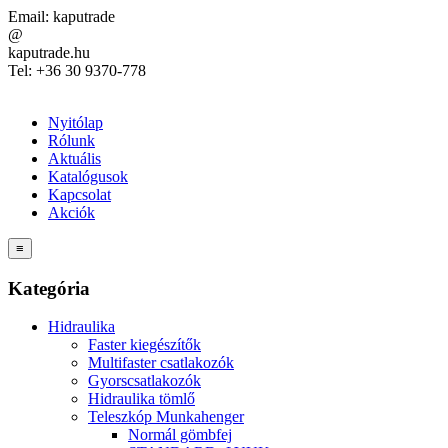
Email:
kaputrade
@
kaputrade.hu
Tel:
+36 30 9370-778
Nyitólap
Rólunk
Aktuális
Katalógusok
Kapcsolat
Akciók
≡
Kategória
Hidraulika
Faster kiegészítők
Multifaster csatlakozók
Gyorscsatlakozók
Hidraulika tömlő
Teleszkóp Munkahenger
Normál gömbfej