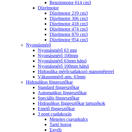
Benzinmotor 614 cm3
Dízelmotor
Dízelmotor 219 cm3
Dízelmotor 306 cm3
Dízelmotor 418 cm3
Dízelmotor 474 cm3
Dízelmotor 870 cm3
Dízelmotor 954 cm3
Nyomásmérő
Nyomásmérő 63 mm
Nyomásmérő 100mm
Nyomásmérő 63mm hátsó
Nyomásmérő 100mm hátsó
Hidraulika mérőcsatlakozó manométerrel
Vákuummérő atm. 63mm
Hidraulikus függesztőkar
Standard függesztőkar
Automatikus függesztőkar
Speciális függesztőkar
Hidraulikus függesztőkar tartozékok
Emelő függesztőkar
3 pont csatlakozás
Menetes csavarkulcs
Tartó horog
Egyéb