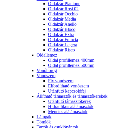
Oldalzár Piantone
Oldalzár Rosi 02
Oldalzár Occhio
Oldalzár Media
Oldalzár Anello
Oldalzár Bloco
Oldalzár Extra
Oldalzár Francia
Oldalzár Legera
Oldalzár Risco
Oldallemez
Oldal profillemez 400mm
Oldal profillemez 500mm
Vonóhorog
Vonószem
Fix vonószem
Elfordítható vonószem
Utánfutó kapcsolófej
Állítható támasztók és támasztókerekek
Utánfutó támasztókerék
Hidraulikus alátámasztók
Menetes alátámasztók
Lámpák
Tömlők
Tartók és csuklópántok