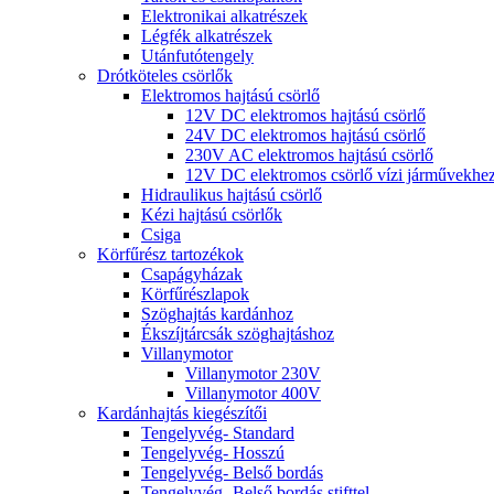
Elektronikai alkatrészek
Légfék alkatrészek
Utánfutótengely
Drótköteles csörlők
Elektromos hajtású csörlő
12V DC elektromos hajtású csörlő
24V DC elektromos hajtású csörlő
230V AC elektromos hajtású csörlő
12V DC elektromos csörlő vízi járművekhe
Hidraulikus hajtású csörlő
Kézi hajtású csörlők
Csiga
Körfűrész tartozékok
Csapágyházak
Körfűrészlapok
Szöghajtás kardánhoz
Ékszíjtárcsák szöghajtáshoz
Villanymotor
Villanymotor 230V
Villanymotor 400V
Kardánhajtás kiegészítői
Tengelyvég- Standard
Tengelyvég- Hosszú
Tengelyvég- Belső bordás
Tengelyvég- Belső bordás stifttel