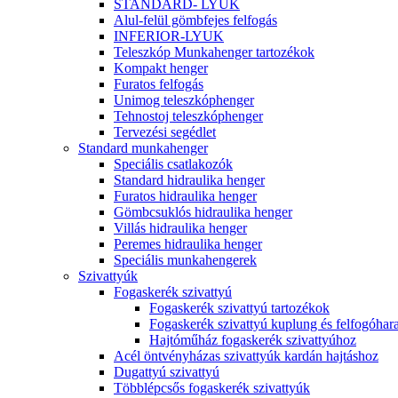
STANDARD- LYUK
Alul-felül gömbfejes felfogás
INFERIOR-LYUK
Teleszkóp Munkahenger tartozékok
Kompakt henger
Furatos felfogás
Unimog teleszkóphenger
Tehnostoj teleszkóphenger
Tervezési segédlet
Standard munkahenger
Speciális csatlakozók
Standard hidraulika henger
Furatos hidraulika henger
Gömbcsuklós hidraulika henger
Villás hidraulika henger
Peremes hidraulika henger
Speciális munkahengerek
Szivattyúk
Fogaskerék szivattyú
Fogaskerék szivattyú tartozékok
Fogaskerék szivattyú kuplung és felfogóhar
Hajtóműház fogaskerék szivattyúhoz
Acél öntvényházas szivattyúk kardán hajtáshoz
Dugattyú szivattyú
Többlépcsős fogaskerék szivattyúk