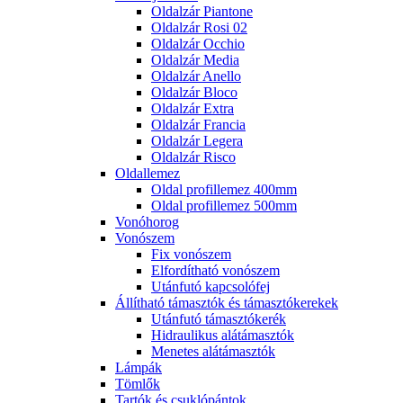
Oldalzár Piantone
Oldalzár Rosi 02
Oldalzár Occhio
Oldalzár Media
Oldalzár Anello
Oldalzár Bloco
Oldalzár Extra
Oldalzár Francia
Oldalzár Legera
Oldalzár Risco
Oldallemez
Oldal profillemez 400mm
Oldal profillemez 500mm
Vonóhorog
Vonószem
Fix vonószem
Elfordítható vonószem
Utánfutó kapcsolófej
Állítható támasztók és támasztókerekek
Utánfutó támasztókerék
Hidraulikus alátámasztók
Menetes alátámasztók
Lámpák
Tömlők
Tartók és csuklópántok