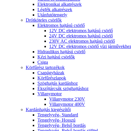
Elektronikai alkatrészek
Légfék alkatrészek
Utánfutótengely
Drótköteles csörlők
Elektromos hajtású csörlő
12V DC elektromos hajtású csörlő
24V DC elektromos hajtású csörlő
230V AC elektromos hajtású csörlő
12V DC elektromos csörlő vízi járművekhe
Hidraulikus hajtású csörlő
Kézi hajtású csörlők
Csiga
Körfűrész tartozékok
Csapágyházak
Körfűrészlapok
Szöghajtás kardánhoz
Ékszíjtárcsák szöghajtáshoz
Villanymotor
Villanymotor 230V
Villanymotor 400V
Kardánhajtás kiegészítői
Tengelyvég- Standard
Tengelyvég- Hosszú
Tengelyvég- Belső bordás
Tengelyvég- Belső bordás stifttel