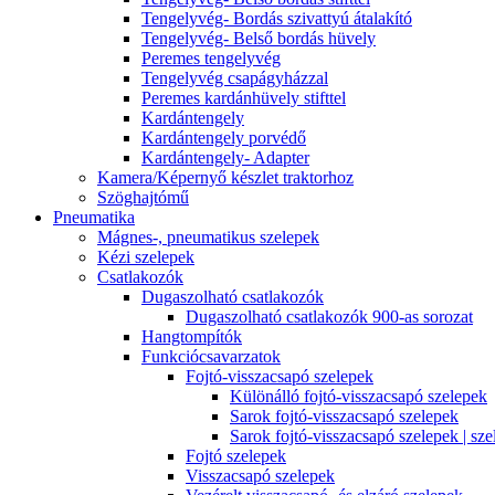
Tengelyvég- Bordás szivattyú átalakító
Tengelyvég- Belső bordás hüvely
Peremes tengelyvég
Tengelyvég csapágyházzal
Peremes kardánhüvely stifttel
Kardántengely
Kardántengely porvédő
Kardántengely- Adapter
Kamera/Képernyő készlet traktorhoz
Szöghajtómű
Pneumatika
Mágnes-, pneumatikus szelepek
Kézi szelepek
Csatlakozók
Dugaszolható csatlakozók
Dugaszolható csatlakozók 900-as sorozat
Hangtompítók
Funkciócsavarzatok
Fojtó-visszacsapó szelepek
Különálló fojtó-visszacsapó szelepek
Sarok fojtó-visszacsapó szelepek
Sarok fojtó-visszacsapó szelepek | sze
Fojtó szelepek
Visszacsapó szelepek