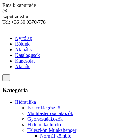
Email:
kaputrade
@
kaputrade.hu
Tel:
+36 30 9370-778
Nyitólap
Rólunk
Aktuális
Katalógusok
Kapcsolat
Akciók
≡
Kategória
Hidraulika
Faster kiegészítők
Multifaster csatlakozók
Gyorscsatlakozók
Hidraulika tömlő
Teleszkóp Munkahenger
Normál gömbfej