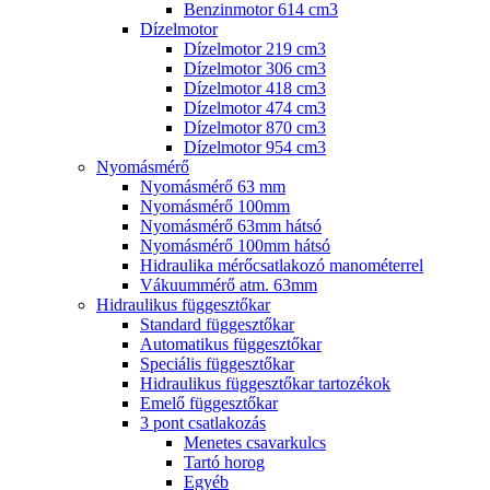
Benzinmotor 614 cm3
Dízelmotor
Dízelmotor 219 cm3
Dízelmotor 306 cm3
Dízelmotor 418 cm3
Dízelmotor 474 cm3
Dízelmotor 870 cm3
Dízelmotor 954 cm3
Nyomásmérő
Nyomásmérő 63 mm
Nyomásmérő 100mm
Nyomásmérő 63mm hátsó
Nyomásmérő 100mm hátsó
Hidraulika mérőcsatlakozó manométerrel
Vákuummérő atm. 63mm
Hidraulikus függesztőkar
Standard függesztőkar
Automatikus függesztőkar
Speciális függesztőkar
Hidraulikus függesztőkar tartozékok
Emelő függesztőkar
3 pont csatlakozás
Menetes csavarkulcs
Tartó horog
Egyéb