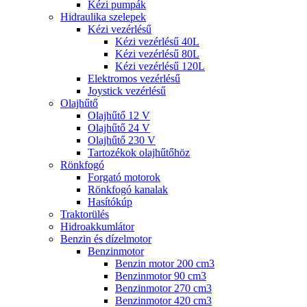
Kézi pumpák
Hidraulika szelepek
Kézi vezérlésű
Kézi vezérlésű 40L
Kézi vezérlésű 80L
Kézi vezérlésű 120L
Elektromos vezérlésű
Joystick vezérlésű
Olajhűtő
Olajhűtő 12 V
Olajhűtő 24 V
Olajhűtő 230 V
Tartozékok olajhűtőhöz
Rönkfogó
Forgató motorok
Rönkfogó kanalak
Hasítókúp
Traktorülés
Hidroakkumlátor
Benzin és dízelmotor
Benzinmotor
Benzin motor 200 cm3
Benzinmotor 90 cm3
Benzinmotor 270 cm3
Benzinmotor 420 cm3