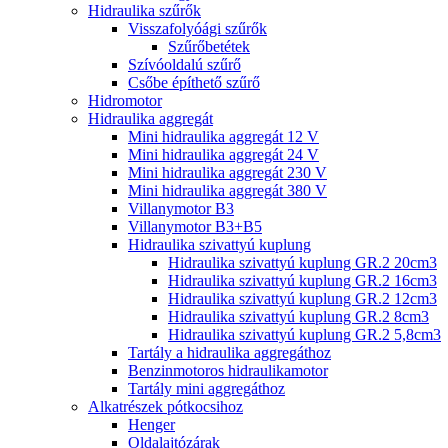
Hidraulika szűrők
Visszafolyóági szűrők
Szűrőbetétek
Szívóoldalú szűrő
Csőbe építhető szűrő
Hidromotor
Hidraulika aggregát
Mini hidraulika aggregát 12 V
Mini hidraulika aggregát 24 V
Mini hidraulika aggregát 230 V
Mini hidraulika aggregát 380 V
Villanymotor B3
Villanymotor B3+B5
Hidraulika szivattyú kuplung
Hidraulika szivattyú kuplung GR.2 20cm3
Hidraulika szivattyú kuplung GR.2 16cm3
Hidraulika szivattyú kuplung GR.2 12cm3
Hidraulika szivattyú kuplung GR.2 8cm3
Hidraulika szivattyú kuplung GR.2 5,8cm3
Tartály a hidraulika aggregáthoz
Benzinmotoros hidraulikamotor
Tartály mini aggregáthoz
Alkatrészek pótkocsihoz
Henger
Oldalajtózárak