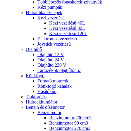
Többlépcsős fogaskerék szivattyúk
Kézi pumpák
Hidraulika szelepek
Kézi vezérlésű
Kézi vezérlésű 40L
Kézi vezérlésű 80L
Kézi vezérlésű 120L
Elektromos vezérlésű
Joystick vezérlésű
Olajhűtő
Olajhűtő 12 V
Olajhűtő 24 V
Olajhűtő 230 V
Tartozékok olajhűtőhöz
Rönkfogó
Forgató motorok
Rönkfogó kanalak
Hasítókúp
Traktorülés
Hidroakkumlátor
Benzin és dízelmotor
Benzinmotor
Benzin motor 200 cm3
Benzinmotor 90 cm3
Benzinmotor 270 cm3