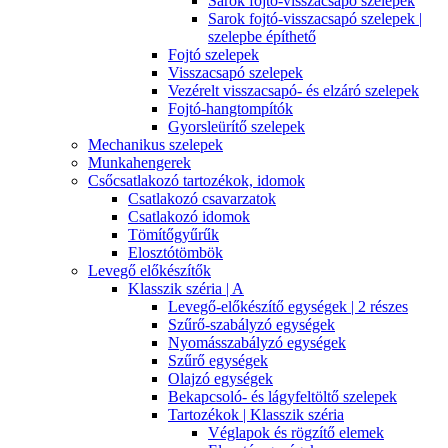
Sarok fojtó-visszacsapó szelepek
Sarok fojtó-visszacsapó szelepek |
szelepbe építhető
Fojtó szelepek
Visszacsapó szelepek
Vezérelt visszacsapó- és elzáró szelepek
Fojtó-hangtompítók
Gyorsleürítő szelepek
Mechanikus szelepek
Munkahengerek
Csőcsatlakozó tartozékok, idomok
Csatlakozó csavarzatok
Csatlakozó idomok
Tömítőgyűrűk
Elosztótömbök
Levegő előkészítők
Klasszik széria | A
Levegő-előkészítő egységek | 2 részes
Szűrő-szabályzó egységek
Nyomásszabályzó egységek
Szűrő egységek
Olajzó egységek
Bekapcsoló- és lágyfeltöltő szelepek
Tartozékok | Klasszik széria
Véglapok és rögzítő elemek