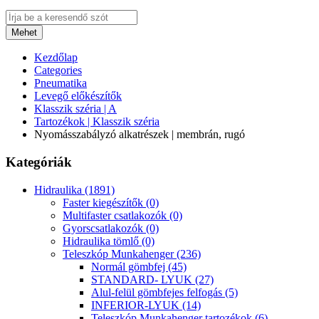
Mehet
Kezdőlap
Categories
Pneumatika
Levegő előkészítők
Klasszik széria | A
Tartozékok | Klasszik széria
Nyomásszabályzó alkatrészek | membrán, rugó
Kategóriák
Hidraulika (1891)
Faster kiegészítők (0)
Multifaster csatlakozók (0)
Gyorscsatlakozók (0)
Hidraulika tömlő (0)
Teleszkóp Munkahenger (236)
Normál gömbfej (45)
STANDARD- LYUK (27)
Alul-felül gömbfejes felfogás (5)
INFERIOR-LYUK (14)
Teleszkóp Munkahenger tartozékok (6)