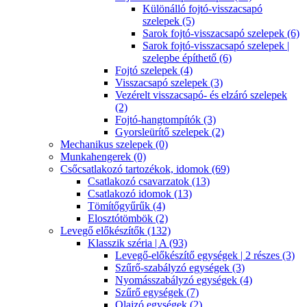
Különálló fojtó-visszacsapó
szelepek (5)
Sarok fojtó-visszacsapó szelepek (6)
Sarok fojtó-visszacsapó szelepek |
szelepbe építhető (6)
Fojtó szelepek (4)
Visszacsapó szelepek (3)
Vezérelt visszacsapó- és elzáró szelepek
(2)
Fojtó-hangtompítók (3)
Gyorsleürítő szelepek (2)
Mechanikus szelepek (0)
Munkahengerek (0)
Csőcsatlakozó tartozékok, idomok (69)
Csatlakozó csavarzatok (13)
Csatlakozó idomok (13)
Tömítőgyűrűk (4)
Elosztótömbök (2)
Levegő előkészítők (132)
Klasszik széria | A (93)
Levegő-előkészítő egységek | 2 részes (3)
Szűrő-szabályzó egységek (3)
Nyomásszabályzó egységek (4)
Szűrő egységek (7)
Olajzó egységek (2)