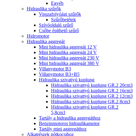
Egyéb
Hidraulika szűrők
Visszafolyóági szűrők
Szűrőbetétek
Szívóoldalú szűrő
Csőbe építhető szűrő
Hidromotor
Hidraulika aggregát
Mini hidraulika aggregát 12 V
Mini hidraulika aggregát 24 V
Mini hidraulika aggregát 230 V
Mini hidraulika aggregát 380 V
Villanymotor B3
Villanymotor B3+B5
Hidraulika szivattyú kuplung
Hidraulika szivattyú kuplung GR.2 20cm3
Hidraulika szivattyú kuplung GR.2 16cm3
Hidraulika szivattyú kuplung GR.2 12cm3
Hidraulika szivattyú kuplung GR.2 8cm3
Hidraulika szivattyú kuplung GR.2
5,8cm3
Tartály a hidraulika aggregáthoz
Benzinmotoros hidraulikamotor
Tartály mini aggregáthoz
Alkatrészek pótkocsihoz