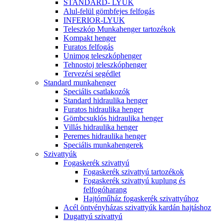
STANDARD- LYUK
Alul-felül gömbfejes felfogás
INFERIOR-LYUK
Teleszkóp Munkahenger tartozékok
Kompakt henger
Furatos felfogás
Unimog teleszkóphenger
Tehnostoj teleszkóphenger
Tervezési segédlet
Standard munkahenger
Speciális csatlakozók
Standard hidraulika henger
Furatos hidraulika henger
Gömbcsuklós hidraulika henger
Villás hidraulika henger
Peremes hidraulika henger
Speciális munkahengerek
Szivattyúk
Fogaskerék szivattyú
Fogaskerék szivattyú tartozékok
Fogaskerék szivattyú kuplung és
felfogóharang
Hajtóműház fogaskerék szivattyúhoz
Acél öntvényházas szivattyúk kardán hajtáshoz
Dugattyú szivattyú