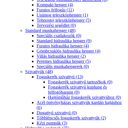
Kompakt henger (4)
Furatos felfogás (11)
Unimog teleszkóphenger (1)
Tehnostoj teleszkóphenger (5)
Tervezési segédlet (0)
Standard munkahenger (48)
Speciális csatlakozók (0)
Standard hidraulika henger (9)
Furatos hidraulika henger (4)
Gömbcsuklós hidraulika henger (4)
Villás hidraulika henger (2)
Peremes hidraulika henger (5)
Speciális munkahengerek (0)
Szivattyúk (48)
Fogaskerék szivattyú (13)
Fogaskerék szivattyú tartozékok (0)
Fogaskerék szivattyú kuplung és
felfogóharang (0)
Hajtóműház fogaskerék szivattyúhoz (0)
Acél öntvényházas szivattyúk kardán hajtáshoz
(6)
Dugattyú szivattyú (0)
Többlépcsős fogaskerék szivattyúk (2)
Kézi pumpák (3)