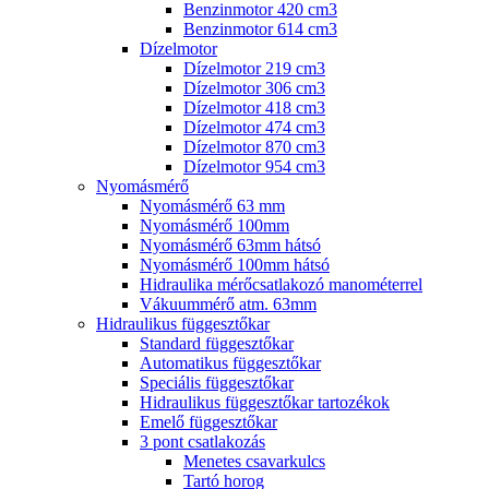
Benzinmotor 420 cm3
Benzinmotor 614 cm3
Dízelmotor
Dízelmotor 219 cm3
Dízelmotor 306 cm3
Dízelmotor 418 cm3
Dízelmotor 474 cm3
Dízelmotor 870 cm3
Dízelmotor 954 cm3
Nyomásmérő
Nyomásmérő 63 mm
Nyomásmérő 100mm
Nyomásmérő 63mm hátsó
Nyomásmérő 100mm hátsó
Hidraulika mérőcsatlakozó manométerrel
Vákuummérő atm. 63mm
Hidraulikus függesztőkar
Standard függesztőkar
Automatikus függesztőkar
Speciális függesztőkar
Hidraulikus függesztőkar tartozékok
Emelő függesztőkar
3 pont csatlakozás
Menetes csavarkulcs
Tartó horog