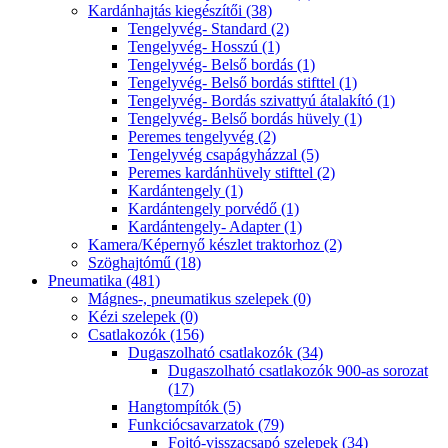
Kardánhajtás kiegészítői (38)
Tengelyvég- Standard (2)
Tengelyvég- Hosszú (1)
Tengelyvég- Belső bordás (1)
Tengelyvég- Belső bordás stifttel (1)
Tengelyvég- Bordás szivattyú átalakító (1)
Tengelyvég- Belső bordás hüvely (1)
Peremes tengelyvég (2)
Tengelyvég csapágyházzal (5)
Peremes kardánhüvely stifttel (2)
Kardántengely (1)
Kardántengely porvédő (1)
Kardántengely- Adapter (1)
Kamera/Képernyő készlet traktorhoz (2)
Szöghajtómű (18)
Pneumatika (481)
Mágnes-, pneumatikus szelepek (0)
Kézi szelepek (0)
Csatlakozók (156)
Dugaszolható csatlakozók (34)
Dugaszolható csatlakozók 900-as sorozat
(17)
Hangtompítók (5)
Funkciócsavarzatok (79)
Fojtó-visszacsapó szelepek (34)