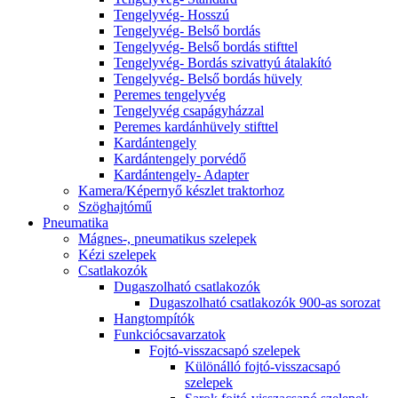
Tengelyvég- Hosszú
Tengelyvég- Belső bordás
Tengelyvég- Belső bordás stifttel
Tengelyvég- Bordás szivattyú átalakító
Tengelyvég- Belső bordás hüvely
Peremes tengelyvég
Tengelyvég csapágyházzal
Peremes kardánhüvely stifttel
Kardántengely
Kardántengely porvédő
Kardántengely- Adapter
Kamera/Képernyő készlet traktorhoz
Szöghajtómű
Pneumatika
Mágnes-, pneumatikus szelepek
Kézi szelepek
Csatlakozók
Dugaszolható csatlakozók
Dugaszolható csatlakozók 900-as sorozat
Hangtompítók
Funkciócsavarzatok
Fojtó-visszacsapó szelepek
Különálló fojtó-visszacsapó
szelepek