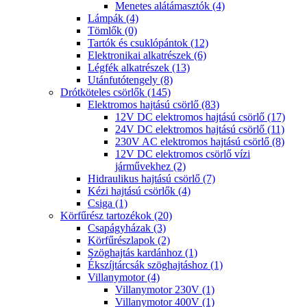
Menetes alátámasztók (4)
Lámpák (4)
Tömlők (0)
Tartók és csuklópántok (12)
Elektronikai alkatrészek (6)
Légfék alkatrészek (13)
Utánfutótengely (8)
Drótköteles csörlők (145)
Elektromos hajtású csörlő (83)
12V DC elektromos hajtású csörlő (17)
24V DC elektromos hajtású csörlő (11)
230V AC elektromos hajtású csörlő (8)
12V DC elektromos csörlő vízi
járművekhez (2)
Hidraulikus hajtású csörlő (7)
Kézi hajtású csörlők (4)
Csiga (1)
Körfűrész tartozékok (20)
Csapágyházak (3)
Körfűrészlapok (2)
Szöghajtás kardánhoz (1)
Ékszíjtárcsák szöghajtáshoz (1)
Villanymotor (4)
Villanymotor 230V (1)
Villanymotor 400V (1)