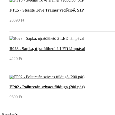
FT15 - Steelite Tove Trainer védőcipő, S1P
20390 Ft
B028 - Sapka, újratölthető 2 LED lámpával
4220 Ft
EP02 - Poliuretán szivacs füldugó (200 pár)
9690 Ft
Rendezés