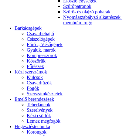
Elosztó egységek
Szűrőpatronok
Szűrő- és olajzó poharak
Nyomásszabályzó alkatrészek |
membrán, rugó
Barkácsgépek
Csavarbehajtó
Csiszológépek
Fúró -, Vésőgépek
Gyaluk, marók
Kompresszorok
Köszörűk
Fűrészek
Kézi szerszámok
Kulcsok
Csavarhúzók
Fogók
Szerszámkészletek
Emelő berendezések
Teherláncok
Szerelvények
Kézi csörlők
Lemez megfogók
Hegesztéstechnika
Korongok