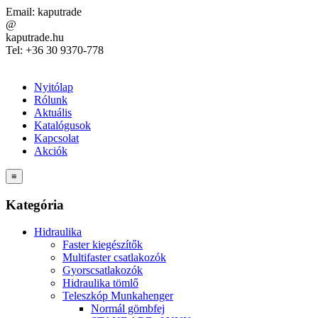
Email:
kaputrade
@
kaputrade.hu
Tel:
+36 30 9370-778
Nyitólap
Rólunk
Aktuális
Katalógusok
Kapcsolat
Akciók
≡
Kategória
Hidraulika
Faster kiegészítők
Multifaster csatlakozók
Gyorscsatlakozók
Hidraulika tömlő
Teleszkóp Munkahenger
Normál gömbfej