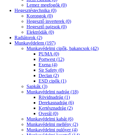
Lemez megfogók (0)
Hegesztéstechnika (0)
Korongok (0)
Hegesztő inverterek (0)
Hegesztő pajzsok (0)
Elektródák (0)
Radiátorok (2)
Munkavédelem (197)
Munkavédelmi cipők, bakancsok (42)
PUMA (0)
Portwest (12)
Exena (4)
Sir Safety (0)
Declan (2)
ESD cipők (1)
Sapkák (3)
Munkavédelmi nadrág (18)
Rövidnadrág (1)
Derekasnadrág (6)
Kertésznadrág (2)
Overál (0)
Munkavédelmi kabát (6)
Munkavédelmi mellény (2)
Munkavédelmi pulóver (4)