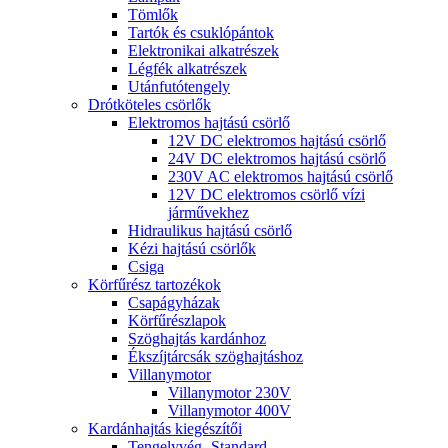
Tömlők
Tartók és csuklópántok
Elektronikai alkatrészek
Légfék alkatrészek
Utánfutótengely
Drótköteles csörlők
Elektromos hajtású csörlő
12V DC elektromos hajtású csörlő
24V DC elektromos hajtású csörlő
230V AC elektromos hajtású csörlő
12V DC elektromos csörlő vízi
járművekhez
Hidraulikus hajtású csörlő
Kézi hajtású csörlők
Csiga
Körfűrész tartozékok
Csapágyházak
Körfűrészlapok
Szöghajtás kardánhoz
Ékszíjtárcsák szöghajtáshoz
Villanymotor
Villanymotor 230V
Villanymotor 400V
Kardánhajtás kiegészítői
Tengelyvég- Standard