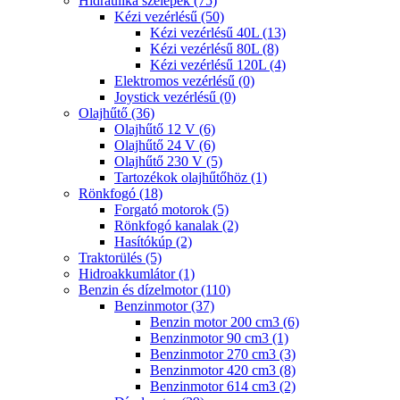
Hidraulika szelepek (75)
Kézi vezérlésű (50)
Kézi vezérlésű 40L (13)
Kézi vezérlésű 80L (8)
Kézi vezérlésű 120L (4)
Elektromos vezérlésű (0)
Joystick vezérlésű (0)
Olajhűtő (36)
Olajhűtő 12 V (6)
Olajhűtő 24 V (6)
Olajhűtő 230 V (5)
Tartozékok olajhűtőhöz (1)
Rönkfogó (18)
Forgató motorok (5)
Rönkfogó kanalak (2)
Hasítókúp (2)
Traktorülés (5)
Hidroakkumlátor (1)
Benzin és dízelmotor (110)
Benzinmotor (37)
Benzin motor 200 cm3 (6)
Benzinmotor 90 cm3 (1)
Benzinmotor 270 cm3 (3)
Benzinmotor 420 cm3 (8)
Benzinmotor 614 cm3 (2)