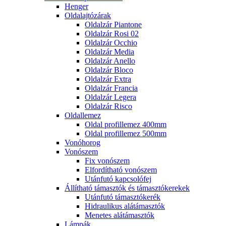
Henger
Oldalajtózárak
Oldalzár Piantone
Oldalzár Rosi 02
Oldalzár Occhio
Oldalzár Media
Oldalzár Anello
Oldalzár Bloco
Oldalzár Extra
Oldalzár Francia
Oldalzár Legera
Oldalzár Risco
Oldallemez
Oldal profillemez 400mm
Oldal profillemez 500mm
Vonóhorog
Vonószem
Fix vonószem
Elfordítható vonószem
Utánfutó kapcsolófej
Állítható támasztók és támasztókerekek
Utánfutó támasztókerék
Hidraulikus alátámasztók
Menetes alátámasztók
Lámpák