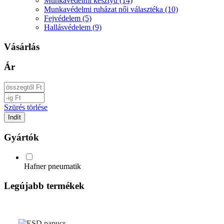
Munkavédelmi kesztyű (14)
Munkavédelmi ruházat női választéka (10)
Fejvédelem (5)
Hallásvédelem (9)
Vásárlás
Ár
Szürés törlése
Gyártók
Hafner pneumatik
Legújabb termékek
UP
TOGGLE
DOWN