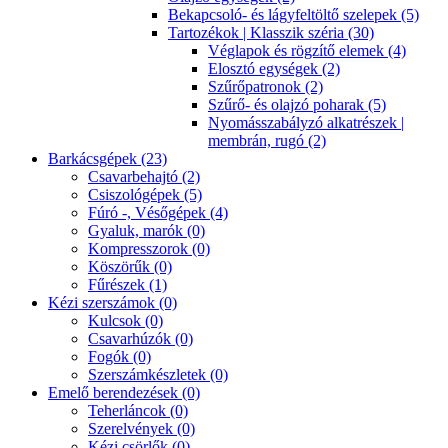
Bekapcsoló- és lágyfeltöltő szelepek (5)
Tartozékok | Klasszik széria (30)
Véglapok és rögzítő elemek (4)
Elosztó egységek (2)
Szűrőpatronok (2)
Szűrő- és olajzó poharak (5)
Nyomásszabályzó alkatrészek |
membrán, rugó (2)
Barkácsgépek (23)
Csavarbehajtó (2)
Csiszológépek (5)
Fúró -, Vésőgépek (4)
Gyaluk, marók (0)
Kompresszorok (0)
Köszörűk (0)
Fűrészek (1)
Kézi szerszámok (0)
Kulcsok (0)
Csavarhúzók (0)
Fogók (0)
Szerszámkészletek (0)
Emelő berendezések (0)
Teherláncok (0)
Szerelvények (0)
Kézi csörlők (0)