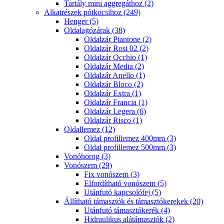
Tartály mini aggregáthoz (2)
Alkatrészek pótkocsihoz (249)
Henger (5)
Oldalajtózárak (38)
Oldalzár Piantone (2)
Oldalzár Rosi 02 (2)
Oldalzár Occhio (1)
Oldalzár Media (2)
Oldalzár Anello (1)
Oldalzár Bloco (2)
Oldalzár Extra (1)
Oldalzár Francia (1)
Oldalzár Legera (6)
Oldalzár Risco (1)
Oldallemez (12)
Oldal profillemez 400mm (3)
Oldal profillemez 500mm (3)
Vonóhorog (3)
Vonószem (29)
Fix vonószem (3)
Elfordítható vonószem (5)
Utánfutó kapcsolófej (5)
Állítható támasztók és támasztókerekek (20)
Utánfutó támasztókerék (4)
Hidraulikus alátámasztók (2)