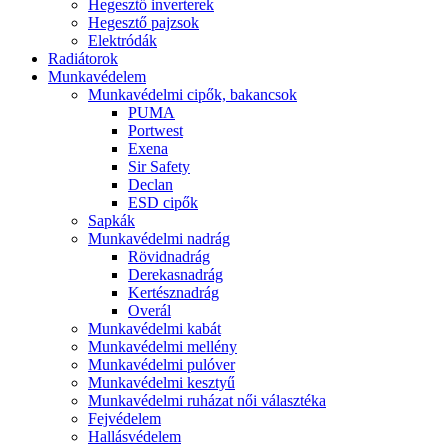
Hegesztő inverterek
Hegesztő pajzsok
Elektródák
Radiátorok
Munkavédelem
Munkavédelmi cipők, bakancsok
PUMA
Portwest
Exena
Sir Safety
Declan
ESD cipők
Sapkák
Munkavédelmi nadrág
Rövidnadrág
Derekasnadrág
Kertésznadrág
Overál
Munkavédelmi kabát
Munkavédelmi mellény
Munkavédelmi pulóver
Munkavédelmi kesztyű
Munkavédelmi ruházat női választéka
Fejvédelem
Hallásvédelem