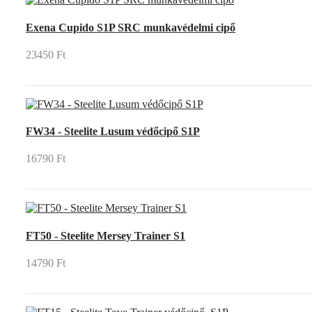
Exena Cupido S1P SRC munkavédelmi cipő
23450 Ft
FW34 - Steelite Lusum védőcipő S1P
16790 Ft
FT50 - Steelite Mersey Trainer S1
14790 Ft