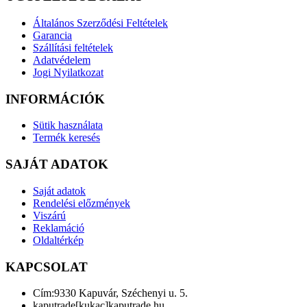
Általános Szerződési Feltételek
Garancia
Szállítási feltételek
Adatvédelem
Jogi Nyilatkozat
INFORMÁCIÓK
Sütik használata
Termék keresés
SAJÁT ADATOK
Saját adatok
Rendelési előzmények
Viszárú
Reklamáció
Oldaltérkép
KAPCSOLAT
Cím:
9330 Kapuvár, Széchenyi u. 5.
kaputrade[kukac]kaputrade.hu