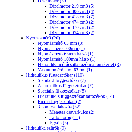
Dízelmotor (39)
Dízelmotor 219 cm3 (5)
Dízelmotor 306 cm3 (4)
Dízelmotor 418 cm3 (7)
Dízelmotor 474 cm3 (2)
Dízelmotor 870 cm3 (2)
Dízelmotor 954 cm3 (2)
Nyomásmérő (20)
Nyomásmérő 63 mm (3)
Nyomásmérő 100mm (1)
Nyomásmérő 63mm hátsó (1)
Nyomásmérő 100mm hátsó (1)
Hidraulika mérőcsatlakozó manométerrel (3)
Vákuummérő atm. 63mm (1)
Hidraulikus függesztőkar (110)
Standard függesztőkar (7)
Automatikus függesztőkar (7)
Speciális függesztőkar (5)
Hidraulikus függesztőkar tartozékok (14)
Emelő függesztőkar (2)
3 pont csatlakozás (32)
Menetes csavarkulcs (2)
Tartó horog (11)
Egyéb (3)
Hidraulika szűrők (9)