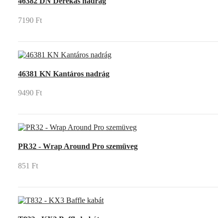
46382 DN Derekas nadrág
7190 Ft
46381 KN Kantáros nadrág
9490 Ft
PR32 - Wrap Around Pro szemüveg
851 Ft