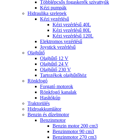
Többlépcsős fogaskerék szivattyúk
Kézi pumpák
Hidraulika szelepek
Kézi vezérlésű
Kézi vezérlésű 40L
Kézi vezérlésű 80L
Kézi vezérlésű 120L
Elektromos vezérlésű
Joystick vezérlésű
Olajhűtő
Olajhűtő 12 V
Olajhűtő 24 V
Olajhűtő 230 V
Tartozékok olajhűtőhöz
Rönkfogó
Forgató motorok
Rönkfogó kanalak
Hasítókúp
Traktorülés
Hidroakkumlátor
Benzin és dízelmotor
Benzinmotor
Benzin motor 200 cm3
Benzinmotor 90 cm3
Benzinmotor 270 cm3