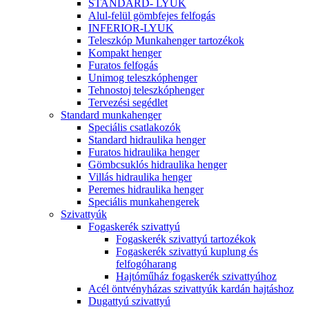
STANDARD- LYUK
Alul-felül gömbfejes felfogás
INFERIOR-LYUK
Teleszkóp Munkahenger tartozékok
Kompakt henger
Furatos felfogás
Unimog teleszkóphenger
Tehnostoj teleszkóphenger
Tervezési segédlet
Standard munkahenger
Speciális csatlakozók
Standard hidraulika henger
Furatos hidraulika henger
Gömbcsuklós hidraulika henger
Villás hidraulika henger
Peremes hidraulika henger
Speciális munkahengerek
Szivattyúk
Fogaskerék szivattyú
Fogaskerék szivattyú tartozékok
Fogaskerék szivattyú kuplung és
felfogóharang
Hajtóműház fogaskerék szivattyúhoz
Acél öntvényházas szivattyúk kardán hajtáshoz
Dugattyú szivattyú