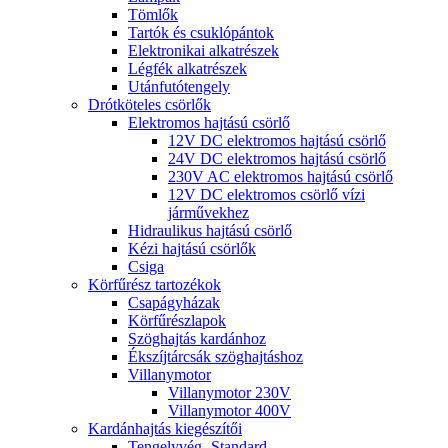
Tömlők
Tartók és csuklópántok
Elektronikai alkatrészek
Légfék alkatrészek
Utánfutótengely
Drótköteles csörlők
Elektromos hajtású csörlő
12V DC elektromos hajtású csörlő
24V DC elektromos hajtású csörlő
230V AC elektromos hajtású csörlő
12V DC elektromos csörlő vízi
járművekhez
Hidraulikus hajtású csörlő
Kézi hajtású csörlők
Csiga
Körfűrész tartozékok
Csapágyházak
Körfűrészlapok
Szöghajtás kardánhoz
Ékszíjtárcsák szöghajtáshoz
Villanymotor
Villanymotor 230V
Villanymotor 400V
Kardánhajtás kiegészítői
Tengelyvég- Standard