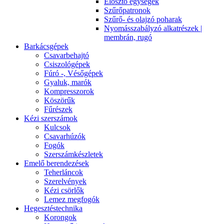
Elosztó egységek
Szűrőpatronok
Szűrő- és olajzó poharak
Nyomásszabályzó alkatrészek |
membrán, rugó
Barkácsgépek
Csavarbehajtó
Csiszológépek
Fúró -, Vésőgépek
Gyaluk, marók
Kompresszorok
Köszörűk
Fűrészek
Kézi szerszámok
Kulcsok
Csavarhúzók
Fogók
Szerszámkészletek
Emelő berendezések
Teherláncok
Szerelvények
Kézi csörlők
Lemez megfogók
Hegesztéstechnika
Korongok