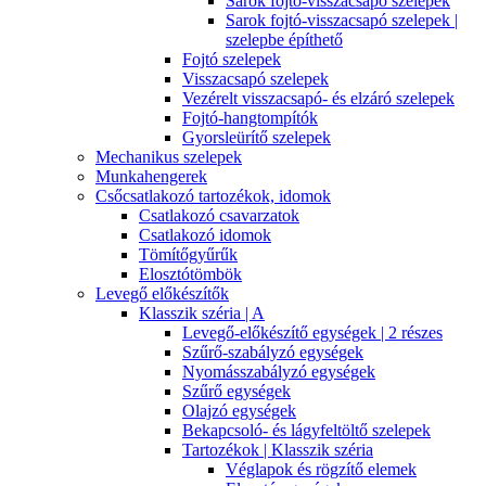
Sarok fojtó-visszacsapó szelepek
Sarok fojtó-visszacsapó szelepek |
szelepbe építhető
Fojtó szelepek
Visszacsapó szelepek
Vezérelt visszacsapó- és elzáró szelepek
Fojtó-hangtompítók
Gyorsleürítő szelepek
Mechanikus szelepek
Munkahengerek
Csőcsatlakozó tartozékok, idomok
Csatlakozó csavarzatok
Csatlakozó idomok
Tömítőgyűrűk
Elosztótömbök
Levegő előkészítők
Klasszik széria | A
Levegő-előkészítő egységek | 2 részes
Szűrő-szabályzó egységek
Nyomásszabályzó egységek
Szűrő egységek
Olajzó egységek
Bekapcsoló- és lágyfeltöltő szelepek
Tartozékok | Klasszik széria
Véglapok és rögzítő elemek