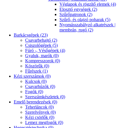
Véglapok és rögzítő elemek (4)
Elosztó egységek (2)
Szűrőpatronok (2)
Szűrő- és olajzó poharak (5)
Nyomásszabályzó alkatrészek |
membrán, rugó (2)
Barkácsgépek (23)
Csavarbehajtó (2)
Csiszológépek (5)
Fúró -, Vésőgépek (4)
Gyaluk, marók (0)
Kompresszorok (0)
Köszörűk (0)
Fűrészek (1)
Kézi szerszámok (0)
Kulcsok (0)
Csavarhúzók (0)
Fogók (0)
Szerszámkészletek (0)
Emelő berendezések (0)
Teherláncok (0)
Szerelvények (0)
Kézi csörlők (0)
Lemez megfogók (0)
Hegesztéstechnika (0)