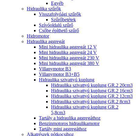
Egyéb
Hidraulika szűrők
Visszafolyóági szűrők
Szűrőbetétek
Szívóoldalú szűrő
Csőbe építhető szűrő
Hidromotor
Hidraulika aggregát
Mini hidraulika aggregát 12 V
Mini hidraulika aggregát 24 V
Mini hidraulika aggregát 230 V
Mini hidraulika aggregát 380 V
Villanymotor B3
Villanymotor B3+B5
Hidraulika szivattyú kuplung
Hidraulika szivattyú kuplung GR.2 20cm3
Hidraulika szivattyú kuplung GR.2 16cm3
Hidraulika szivattyú kuplung GR.2 12cm3
Hidraulika szivattyú kuplung GR.2 8cm3
Hidraulika szivattyú kuplung GR.2
5,8cm3
Tartály a hidraulika aggregáthoz
Benzinmotoros hidraulikamotor
Tartály mini aggregáthoz
Alkatrészek pótkocsihoz