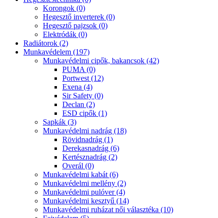
Korongok (0)
Hegesztő inverterek (0)
Hegesztő pajzsok (0)
Elektródák (0)
Radiátorok (2)
Munkavédelem (197)
Munkavédelmi cipők, bakancsok (42)
PUMA (0)
Portwest (12)
Exena (4)
Sir Safety (0)
Declan (2)
ESD cipők (1)
Sapkák (3)
Munkavédelmi nadrág (18)
Rövidnadrág (1)
Derekasnadrág (6)
Kertésznadrág (2)
Overál (0)
Munkavédelmi kabát (6)
Munkavédelmi mellény (2)
Munkavédelmi pulóver (4)
Munkavédelmi kesztyű (14)
Munkavédelmi ruházat női választéka (10)