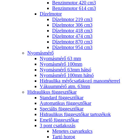
Benzinmotor 420 cm3
Benzinmotor 614 cm3
Dízelmotor
Dízelmotor 219 cm3
Dízelmotor 306 cm3
Dízelmotor 418 cm3
Dízelmotor 474 cm3
Dízelmotor 870 cm3
Dízelmotor 954 cm3
Nyomásmérő
Nyomásmérő 63 mm
Nyomásmérő 100mm
Nyomásmérő 63mm hátsó
Nyomásmérő 100mm hátsó
Hidraulika mérőcsatlakozó manométerrel
Vákuummérő atm. 63mm
Hidraulikus függesztőkar
Standard függesztőkar
Automatikus függesztőkar
Speciális függesztőkar
Hidraulikus függesztőkar tartozékok
Emelő függesztőkar
3 pont csatlakozás
Menetes csavarkulcs
Tartó horog