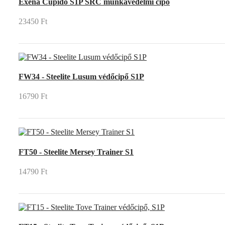
Exena Cupido S1P SRC munkavédelmi cipő
23450 Ft
FW34 - Steelite Lusum védőcipő S1P
16790 Ft
FT50 - Steelite Mersey Trainer S1
14790 Ft