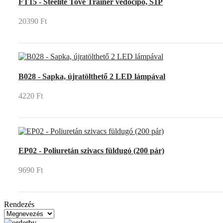
FT15 - Steelite Tove Trainer védőcipő, S1P
20390 Ft
B028 - Sapka, újratölthető 2 LED lámpával
4220 Ft
EP02 - Poliuretán szivacs füldugó (200 pár)
9690 Ft
Rendezés