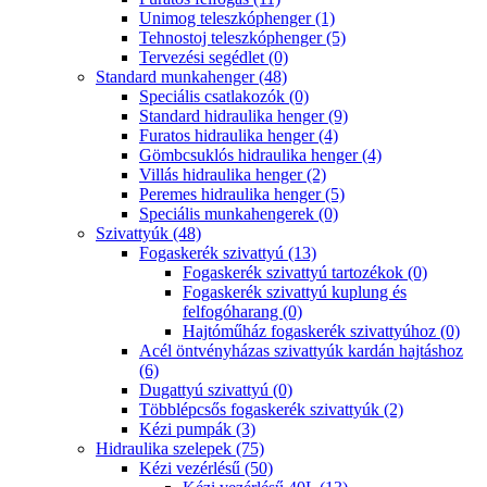
Unimog teleszkóphenger (1)
Tehnostoj teleszkóphenger (5)
Tervezési segédlet (0)
Standard munkahenger (48)
Speciális csatlakozók (0)
Standard hidraulika henger (9)
Furatos hidraulika henger (4)
Gömbcsuklós hidraulika henger (4)
Villás hidraulika henger (2)
Peremes hidraulika henger (5)
Speciális munkahengerek (0)
Szivattyúk (48)
Fogaskerék szivattyú (13)
Fogaskerék szivattyú tartozékok (0)
Fogaskerék szivattyú kuplung és
felfogóharang (0)
Hajtóműház fogaskerék szivattyúhoz (0)
Acél öntvényházas szivattyúk kardán hajtáshoz
(6)
Dugattyú szivattyú (0)
Többlépcsős fogaskerék szivattyúk (2)
Kézi pumpák (3)
Hidraulika szelepek (75)
Kézi vezérlésű (50)