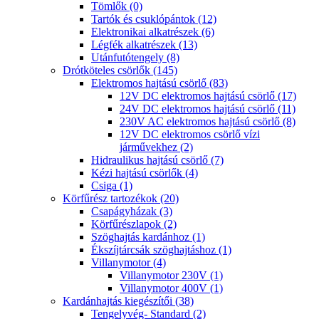
Tömlők (0)
Tartók és csuklópántok (12)
Elektronikai alkatrészek (6)
Légfék alkatrészek (13)
Utánfutótengely (8)
Drótköteles csörlők (145)
Elektromos hajtású csörlő (83)
12V DC elektromos hajtású csörlő (17)
24V DC elektromos hajtású csörlő (11)
230V AC elektromos hajtású csörlő (8)
12V DC elektromos csörlő vízi
járművekhez (2)
Hidraulikus hajtású csörlő (7)
Kézi hajtású csörlők (4)
Csiga (1)
Körfűrész tartozékok (20)
Csapágyházak (3)
Körfűrészlapok (2)
Szöghajtás kardánhoz (1)
Ékszíjtárcsák szöghajtáshoz (1)
Villanymotor (4)
Villanymotor 230V (1)
Villanymotor 400V (1)
Kardánhajtás kiegészítői (38)
Tengelyvég- Standard (2)