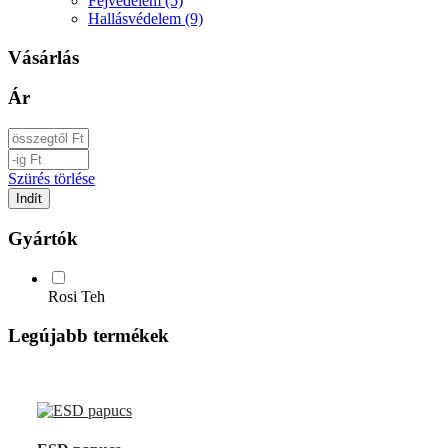
Fejvédelem (5)
Hallásvédelem (9)
Vásárlás
Ár
Szürés törlése
Gyártók
Rosi Teh
Legújabb termékek
UP
TOGGLE
DOWN