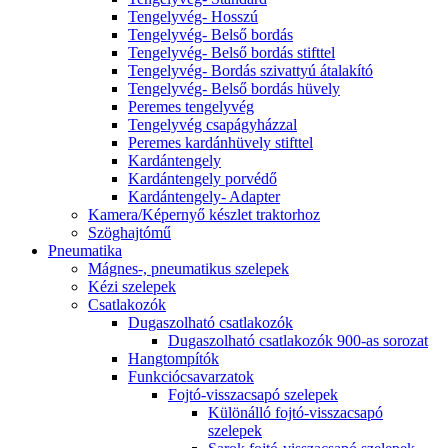
Tengelyvég- Hosszú
Tengelyvég- Belső bordás
Tengelyvég- Belső bordás stifttel
Tengelyvég- Bordás szivattyú átalakító
Tengelyvég- Belső bordás hüvely
Peremes tengelyvég
Tengelyvég csapágyházzal
Peremes kardánhüvely stifttel
Kardántengely
Kardántengely porvédő
Kardántengely- Adapter
Kamera/Képernyő készlet traktorhoz
Szöghajtómű
Pneumatika
Mágnes-, pneumatikus szelepek
Kézi szelepek
Csatlakozók
Dugaszolható csatlakozók
Dugaszolható csatlakozók 900-as sorozat
Hangtompítók
Funkciócsavarzatok
Fojtó-visszacsapó szelepek
Különálló fojtó-visszacsapó
szelepek