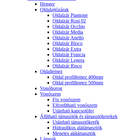
Henger
Oldalajtózárak
Oldalzár Piantone
Oldalzár Rosi 02
Oldalzár Occhio
Oldalzár Media
Oldalzár Anello
Oldalzár Bloco
Oldalzár Extra
Oldalzár Francia
Oldalzár Legera
Oldalzár Risco
Oldallemez
Oldal profillemez 400mm
Oldal profillemez 500mm
Vonóhorog
Vonószem
Fix vonószem
Elfordítható vonószem
Utánfutó kapcsolófej
Állítható támasztók és támasztókerekek
Utánfutó támasztókerék
Hidraulikus alátámasztók
Menetes alátámasztók
Lámpák