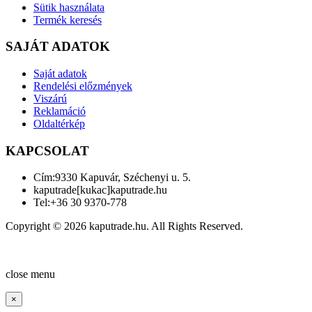
Sütik használata
Termék keresés
SAJÁT ADATOK
Saját adatok
Rendelési előzmények
Viszárú
Reklamáció
Oldaltérkép
KAPCSOLAT
Cím:
9330 Kapuvár, Széchenyi u. 5.
kaputrade[kukac]kaputrade.hu
Tel:
+36 30 9370-778
Copyright © 2026 kaputrade.hu. All Rights Reserved.
Joomla! 3 Templates
close menu
×