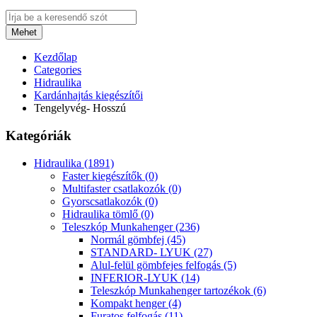
Mehet
Kezdőlap
Categories
Hidraulika
Kardánhajtás kiegészítői
Tengelyvég- Hosszú
Kategóriák
Hidraulika (1891)
Faster kiegészítők (0)
Multifaster csatlakozók (0)
Gyorscsatlakozók (0)
Hidraulika tömlő (0)
Teleszkóp Munkahenger (236)
Normál gömbfej (45)
STANDARD- LYUK (27)
Alul-felül gömbfejes felfogás (5)
INFERIOR-LYUK (14)
Teleszkóp Munkahenger tartozékok (6)
Kompakt henger (4)
Furatos felfogás (11)